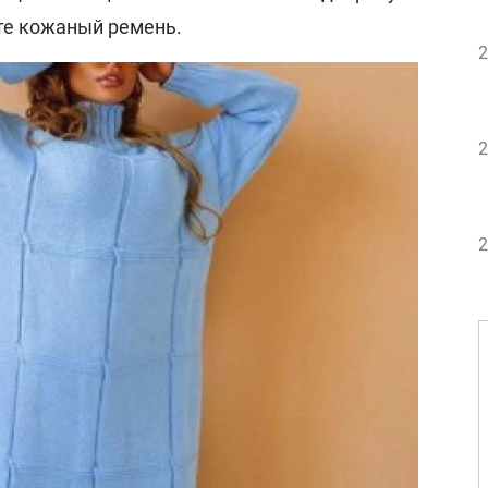
йте кожаный ремень.
2
2
2