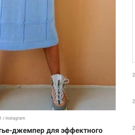
2
2
 / Instagram
2
тье-джемпер для эффектного