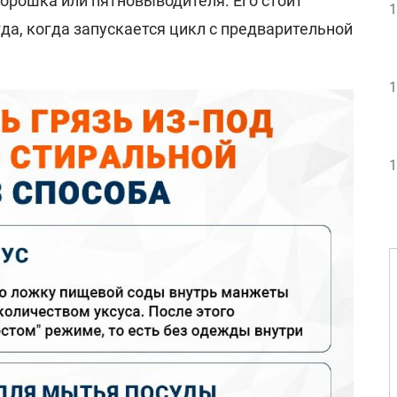
орошка или пятновыводителя. Его стоит
1
да, когда запускается цикл с предварительной
1
1