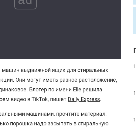
1
х машин выдвижной ящик для стиральных
екции. Они могут иметь разное расположение,
динаковое. Блогер по имени Elle решила
1
воем видео в TikTok, пишет
Daily Express
.
иральными машинами, прочтите материал:
1
ько порошка надо засыпать в стиральную