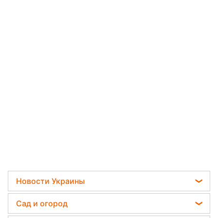
Новости Украины
Отключения света
Сад и огород
Телеграм новости Украины