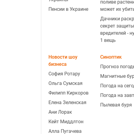
поливе растен
Пенсии в Украине
может их убит
Дачники раск
секрет защиты
вредителей - н
1 вещь
Новости шоу
Синоптик
бизнеса
Прогноз погод
София Ротару
Магнитные бу
Ольга Сумская
Погода на сег
Филипп Киркоров
Погода на зав
Елена Зеленская
Пылевая буря
Ани Лорак
Кейт Миддлтон
Алла Пугачева