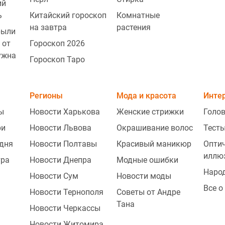
ий
ь
Китайский гороскоп
Комнатные
на завтра
растения
рыли
 от
Гороскоп 2026
ужна
Гороскоп Таро
Регионы
Мода и красота
Инте
ы
Новости Харькова
Женские стрижки
Голо
ри
Новости Львова
Окрашивание волос
Тесты
одня
Новости Полтавы
Красивый маникюр
Опти
иллю
тра
Новости Днепра
Модные ошибки
Наро
Новости Сум
Новости моды
Все о
Новости Тернополя
Советы от Андре
Тана
Новости Черкассы
Новости Житомира