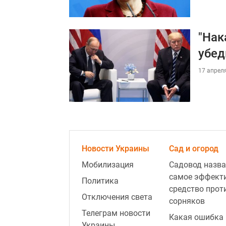
"Нак
убед
17 апреля
Новости Украины
Сад и огород
Мобилизация
Садовод назва
самое эффект
Политика
средство прот
Отключения света
сорняков
Телеграм новости
Какая ошибка 
Украины