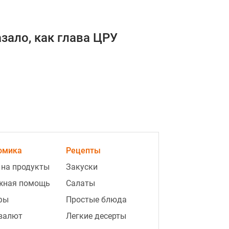
азало, как глава ЦРУ
омика
Рецепты
 на продукты
Закуски
жная помощь
Салаты
фы
Простые блюда
 валют
Легкие десерты