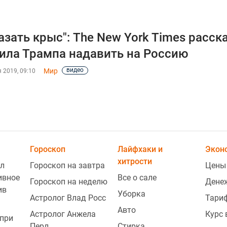
азать крыс": The New York Times расск
ила Трампа надавить на Россию
видео
Мир
 2019, 09:10
Гороскоп
Лайфхаки и
Экон
хитрости
л
Гороскоп на завтра
Цены
ивное
Все о сале
Гороскоп на неделю
Дене
ив
Уборка
Астролог Влад Росс
Тари
Авто
Астролог Анжела
Курс
при
Перл
Стирка