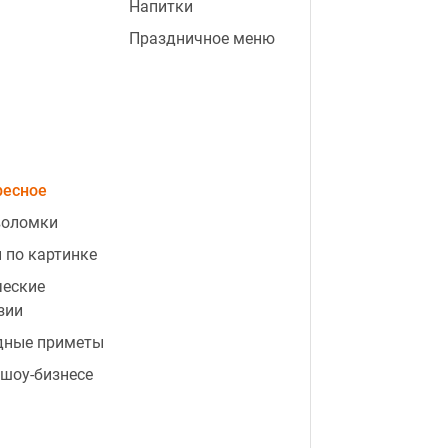
Напитки
Праздничное меню
ресное
воломки
 по картинке
ческие
зии
дные приметы
 шоу-бизнесе