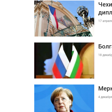
Чехи
дип
17 апреля
Болг
18 декабр
Мерк
4 декабря