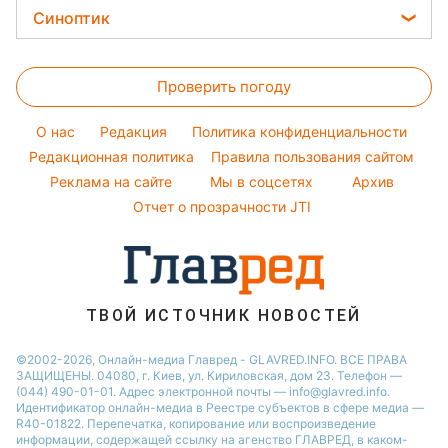
Новости Полтавы
Цены на продукты
Легкие десерты
Синоптик
Ольга Сумская
Авто
Новости Сум
Денежная помощь
Напитки
Филипп Киркоров
Прогноз погоды
Стирка
Новости Черкассы
Тарифы
Праздничное меню
Елена Зеленская
Проверить погоду
Магнитные бури
Комнатные растения
Новости Ровно
Курс валют
Ани Лорак
Погода на сегодня
Новости Львова
O нас
Редакция
Политика конфиденциальности
Кейт Миддлтон
Погода на завтра
Редакционная политика
Правила пользования сайтом
Новости Запорожья
Реклама на сайте
Мы в соцсетях
Архив
Пылевая буря
Новости Днепра
Отчет о прозрачности JTI
ТВОЙ ИСТОЧНИК НОВОСТЕЙ
©2002-2026, Онлайн-медиа Главред - GLAVRED.INFO. ВСЕ ПРАВА
ЗАЩИЩЕНЫ. 04080, г. Киев, ул. Кириловская, дом 23. Телефон —
(044) 490-01-01. Адрес электронной почты — info@glavred.info.
Идентификатор онлайн-медиа в Реестре cубъектов в сфере медиа —
R40-01822.
Перепечатка, копирование или воспроизведение
информации, содержащей ссылку на агенство ГЛАВРЕД, в каком-