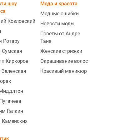
сти шоу
Мода и красота
еса
Модные ошибки
ий Козловский
Новости моды
п
Советы от Андре
я Ротару
Тана
0:24
Мята сохранит аромат и свежесть:
а Сумская
Женские стрижки
как заготовить листья на зиму без
пп Киркоров
Окрашивание волос
сушки
 Зеленская
Красивый маникюр
9:49
В Украине появится новый
Лорак
праздник 8 августа: Зеленский
 Миддлтон
подписал указ
Пугачева
9:31
"Чтобы Украина победила": в
им Галкин
Польше предлагают массово
депортировать украинских
я Каменских
мужчин
птик
9:10
Кремль перешел красную черту: