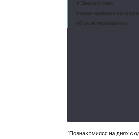
У Заворотнюк
отреагировали на слухи
об ее исчезновении
"Познакомился на днях с о