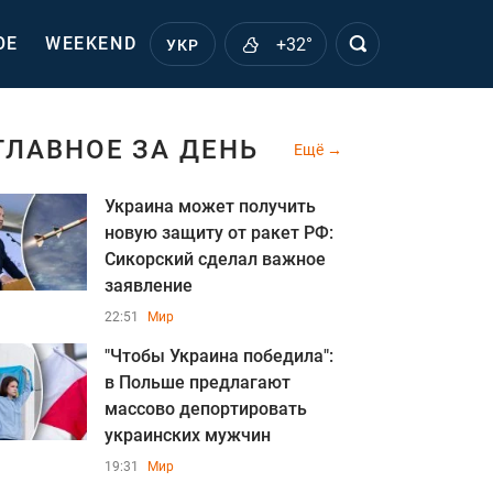
ОЕ
WEEKEND
+32°
УКР
ГЛАВНОЕ ЗА ДЕНЬ
Ещё
Украина может получить
новую защиту от ракет РФ:
Сикорский сделал важное
заявление
22:51
Мир
"Чтобы Украина победила":
в Польше предлагают
массово депортировать
украинских мужчин
19:31
Мир