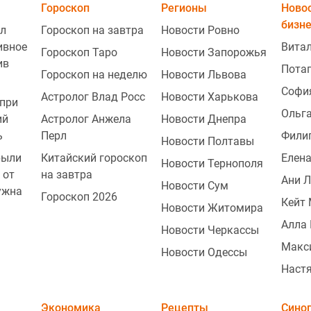
Гороскоп
Регионы
Ново
бизн
л
Гороскоп на завтра
Новости Ровно
ивное
Витал
Гороскоп Таро
Новости Запорожья
ив
Пота
Гороскоп на неделю
Новости Львова
Софи
Астролог Влад Росс
Новости Харькова
при
2
Ольг
ий
Астролог Анжела
Новости Днепра
ь
Перл
Фили
Новости Полтавы
рыли
Китайский гороскоп
Елена
Новости Тернополя
1
 от
на завтра
Ани 
Новости Сум
ужна
Гороскоп 2026
Кейт
Новости Житомира
Алла 
Новости Черкассы
1
Макс
Новости Одессы
Наст
Экономика
Рецепты
Сино
1