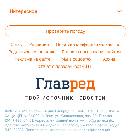
Курс валют
Окрашивание волос
Все о сале
Максим Галкин
Новости Харькова
Цены на продукты
Интересное
Красивый маникюр
Настя Каменских
Новости Полтавы
Головоломки
Модные ошибки
Виталий Козловский
Новости Львова
Проверить погоду
Тесты по картинке
Новости моды
Потап
Новости Сум
Оптические иллюзии
Советы от Андре Тана
O нас
Редакция
Политика конфиденциальности
Новости Днепра
Народные приметы
Редакционная политика
Правила пользования сайтом
Новости Черкассы
Реклама на сайте
Мы в соцсетях
Архив
Все о шоу-бизнесе
Новости Тернополя
Отчет о прозрачности JTI
Новости Ровно
Новости Житомира
Новости Запорожья
ТВОЙ ИСТОЧНИК НОВОСТЕЙ
Новости Одессы
©2002-2026, Онлайн-медиа Главред - GLAVRED.INFO. ВСЕ ПРАВА
ЗАЩИЩЕНЫ. 04080, г. Киев, ул. Кириловская, дом 23. Телефон —
(044) 490-01-01. Адрес электронной почты — info@glavred.info.
Идентификатор онлайн-медиа в Реестре cубъектов в сфере медиа —
R40-01822.
Перепечатка, копирование или воспроизведение