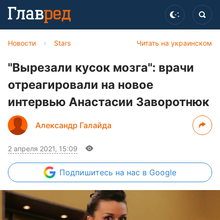
Новости
›
Stars
Читать на украинском
"Вырезали кусок мозга": врачи
отреагировали на новое
интервью Анастасии Заворотнюк
Александр Галайда
2 апреля 2021, 15:09
Подпишитесь
на нас в Google