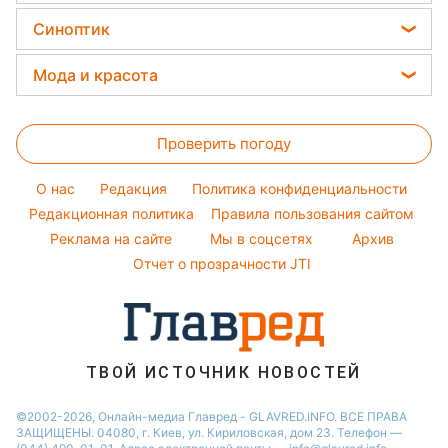
Уборка
Праздничное меню
Цены на продукты
Филипп Киркоров
Синоптик
Новости Полтавы
Авто
Закуски
Денежная помощь
Елена Зеленская
Новости Житомира
Прогноз погоды
Стирка
Мода и красота
Тарифы
Ани Лорак
Новости Сум
Магнитные бури
Комнатные растения
Женские стрижки
Курс валют
Кейт Миддлтон
Новости Одессы
Погода на сегодня
Проверить погоду
Окрашивание волос
Алла Пугачева
Новости Черкассы
Погода на завтра
Красивый маникюр
Максим Галкин
O нас
Редакция
Политика конфиденциальности
Пылевая буря
Модные ошибки
Редакционная политика
Правила пользования сайтом
Настя Каменских
Реклама на сайте
Мы в соцсетях
Архив
Новости моды
Виталий Козловский
Отчет о прозрачности JTI
Советы от Андре Тана
ТВОЙ ИСТОЧНИК НОВОСТЕЙ
©2002-2026, Онлайн-медиа Главред - GLAVRED.INFO. ВСЕ ПРАВА
ЗАЩИЩЕНЫ. 04080, г. Киев, ул. Кириловская, дом 23. Телефон —