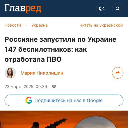
Новости
›
Украина
Читать на украинском
Россияне запустили по Украине
147 беспилотников: как
отработала ПВО
Мария Николишин
23 марта 2025, 09:39
Подпишитесь
на нас в Google