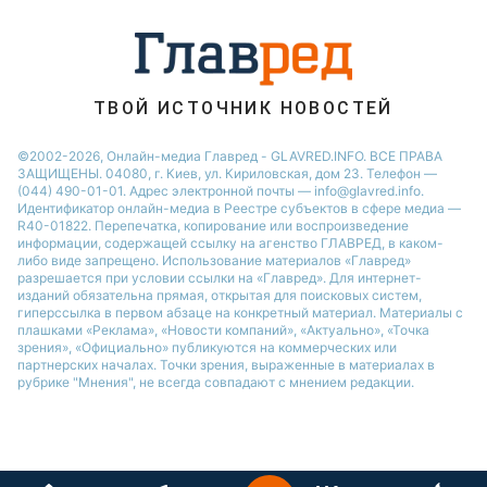
Советы от Андре Тана
ТВОЙ ИСТОЧНИК НОВОСТЕЙ
©2002-2026, Онлайн-медиа Главред - GLAVRED.INFO. ВСЕ ПРАВА
ЗАЩИЩЕНЫ. 04080, г. Киев, ул. Кириловская, дом 23. Телефон —
(044) 490-01-01. Адрес электронной почты — info@glavred.info.
Идентификатор онлайн-медиа в Реестре cубъектов в сфере медиа —
R40-01822.
Перепечатка, копирование или воспроизведение
информации, содержащей ссылку на агенство ГЛАВРЕД, в каком-
либо виде запрещено. Использование материалов «Главред»
разрешается при условии ссылки на «Главред». Для интернет-
изданий обязательна прямая, открытая для поисковых систем,
гиперссылка в первом абзаце на конкретный материал. Материалы с
плашками «Реклама», «Новости компаний», «Актуально», «Точка
зрения», «Официально» публикуются на коммерческих или
партнерских началах. Точки зрения, выраженные в материалах в
рубрике "Мнения", не всегда совпадают с мнением редакции.