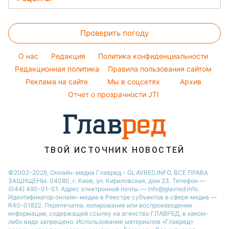
Советы от Андре Тана
Новости Одессы
Тесты по картинке
Максим Галкин
Закуски
Женские стрижки
Новости Харькова
Оптические иллюзии
Настя Каменских
Проверить погоду
Салаты
Окрашивание волос
Новости Полтавы
Народные приметы
Виталий Козловский
Простые блюда
Красивый маникюр
Новости Сум
O нас
Редакция
Политика конфиденциальности
Все о шоу-бизнесе
Потап
Легкие десерты
Редакционная политика
Правила пользования сайтом
Новости Черкассы
София Ротару
Реклама на сайте
Мы в соцсетях
Архив
Напитки
Новости Ровно
Ольга Сумская
Отчет о прозрачности JTI
Праздничное меню
Филипп Киркоров
ТВОЙ ИСТОЧНИК НОВОСТЕЙ
©2002-2026, Онлайн-медиа Главред - GLAVRED.INFO. ВСЕ ПРАВА
ЗАЩИЩЕНЫ. 04080, г. Киев, ул. Кириловская, дом 23. Телефон —
(044) 490-01-01. Адрес электронной почты — info@glavred.info.
Идентификатор онлайн-медиа в Реестре cубъектов в сфере медиа —
R40-01822.
Перепечатка, копирование или воспроизведение
информации, содержащей ссылку на агенство ГЛАВРЕД, в каком-
либо виде запрещено. Использование материалов «Главред»