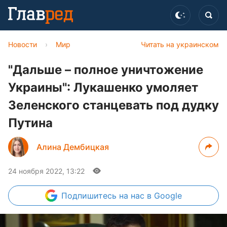
Новости
›
Мир
Читать на украинском
"Дальше – полное уничтожение
Украины": Лукашенко умоляет
Зеленского станцевать под дудку
Путина
Алина Дембицкая
24 ноября 2022, 13:22
Подпишитесь
на нас в Google