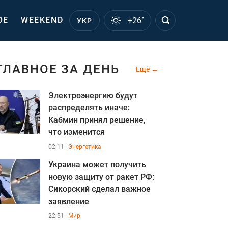
ОЕ
WEEKEND
+26°
УКР
ГЛАВНОЕ ЗА ДЕНЬ
Ещё
Электроэнергию будут
распределять иначе:
Кабмин принял решение,
что изменится
02:11
Энергетика
Украина может получить
новую защиту от ракет РФ:
Сикорский сделал важное
заявление
22:51
Мир