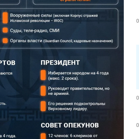
0
0
0