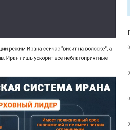
0
щий режим Ирана сейчас "висит на волоске", а
в, Иран лишь ускорит все неблагоприятные
0
0
0