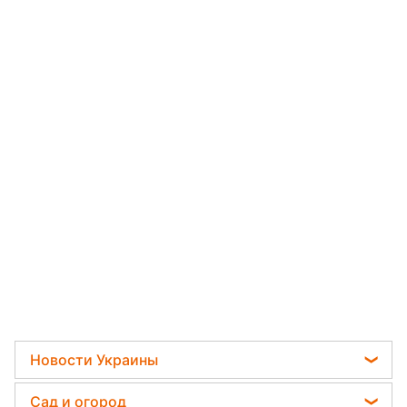
Новости Украины
Мобилизация
Сад и огород