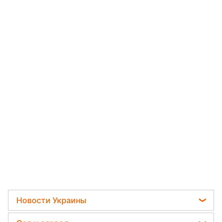
Новости Украины
Телеграм новости Украины