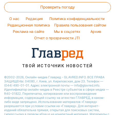
Женские стрижки
Новости Харькова
Оптические иллюзии
Настя Каменских
Проверить погоду
Салаты
Окрашивание волос
Новости Полтавы
Народные приметы
Виталий Козловский
Простые блюда
Красивый маникюр
Новости Сум
O нас
Редакция
Политика конфиденциальности
Все о шоу-бизнесе
Потап
Легкие десерты
Редакционная политика
Правила пользования сайтом
Новости Черкассы
София Ротару
Реклама на сайте
Мы в соцсетях
Архив
Напитки
Новости Ровно
Ольга Сумская
Отчет о прозрачности JTI
Праздничное меню
Филипп Киркоров
ТВОЙ ИСТОЧНИК НОВОСТЕЙ
©2002-2026, Онлайн-медиа Главред - GLAVRED.INFO. ВСЕ ПРАВА
ЗАЩИЩЕНЫ. 04080, г. Киев, ул. Кириловская, дом 23. Телефон —
(044) 490-01-01. Адрес электронной почты — info@glavred.info.
Идентификатор онлайн-медиа в Реестре cубъектов в сфере медиа —
R40-01822.
Перепечатка, копирование или воспроизведение
информации, содержащей ссылку на агенство ГЛАВРЕД, в каком-
либо виде запрещено. Использование материалов «Главред»
разрешается при условии ссылки на «Главред». Для интернет-
изданий обязательна прямая, открытая для поисковых систем,
гиперссылка в первом абзаце на конкретный материал. Материалы с