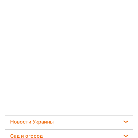
Новости Украины
Телеграм новости Украины
Сад и огород