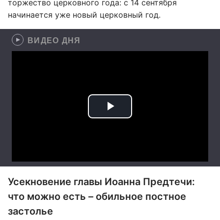
торжество церковного года: с 14 сентября
начинается уже новый церковный год.
ВИДЕО ДНЯ
Усекновение главы Иоанна Предтечи:
что можно есть – обильное постное
застолье