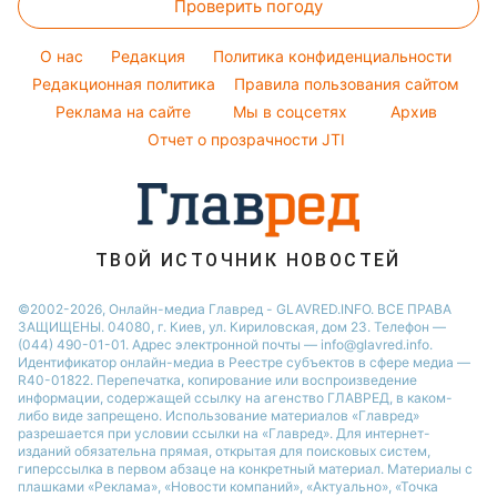
Проверить погоду
Салаты
Алла Пугачева
Новости Одессы
Народные приметы
Простые блюда
Максим Галкин
O нас
Редакция
Политика конфиденциальности
Все о шоу-бизнесе
Легкие десерты
Редакционная политика
Настя Каменских
Правила пользования сайтом
Реклама на сайте
Мы в соцсетях
Архив
Напитки
Виталий Козловский
Отчет о прозрачности JTI
Праздничное меню
Потап
София Ротару
Ольга Сумская
ТВОЙ ИСТОЧНИК НОВОСТЕЙ
©2002-2026, Онлайн-медиа Главред - GLAVRED.INFO. ВСЕ ПРАВА
ЗАЩИЩЕНЫ. 04080, г. Киев, ул. Кириловская, дом 23. Телефон —
(044) 490-01-01. Адрес электронной почты — info@glavred.info.
Идентификатор онлайн-медиа в Реестре cубъектов в сфере медиа —
R40-01822.
Перепечатка, копирование или воспроизведение
информации, содержащей ссылку на агенство ГЛАВРЕД, в каком-
либо виде запрещено. Использование материалов «Главред»
разрешается при условии ссылки на «Главред». Для интернет-
изданий обязательна прямая, открытая для поисковых систем,
гиперссылка в первом абзаце на конкретный материал. Материалы с
плашками «Реклама», «Новости компаний», «Актуально», «Точка