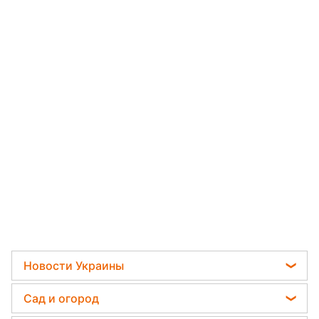
Новости Украины
Телеграм новости Украины
Сад и огород
Пенсии в Украине