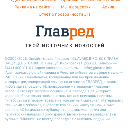
Новости Тернополя
Реклама на сайте
Мы в соцсетях
Архив
Все о шоу-бизнесе
Новости Ровно
Отчет о прозрачности JTI
Новости Житомира
Новости Запорожья
Новости Одессы
ТВОЙ ИСТОЧНИК НОВОСТЕЙ
©2002-2026, Онлайн-медиа Главред - GLAVRED.INFO. ВСЕ ПРАВА
ЗАЩИЩЕНЫ. 04080, г. Киев, ул. Кириловская, дом 23. Телефон —
(044) 490-01-01. Адрес электронной почты — info@glavred.info.
Идентификатор онлайн-медиа в Реестре cубъектов в сфере медиа —
R40-01822.
Перепечатка, копирование или воспроизведение
информации, содержащей ссылку на агенство ГЛАВРЕД, в каком-
либо виде запрещено. Использование материалов «Главред»
разрешается при условии ссылки на «Главред». Для интернет-
изданий обязательна прямая, открытая для поисковых систем,
гиперссылка в первом абзаце на конкретный материал. Материалы с
плашками «Реклама», «Новости компаний», «Актуально», «Точка
зрения», «Официально» публикуются на коммерческих или
партнерских началах. Точки зрения, выраженные в материалах в
рубрике "Мнения", не всегда совпадают с мнением редакции.