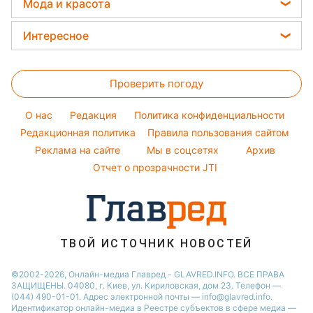
Елена Зеленская
Мода и красота
Погода на сегодня
Праздничное меню
Новости Львова
Ани Лорак
Женские стрижки
Погода на завтра
Интересное
Новости Полтавы
Кейт Миддлтон
Окрашивание волос
Пылевая буря
Головоломки
Новости Днепра
Алла Пугачева
Красивый маникюр
Проверить погоду
Тесты по картинке
Новости Сум
Максим Галкин
Модные ошибки
Оптические иллюзии
Новости Тернополя
Настя Каменских
O нас
Редакция
Политика конфиденциальности
Новости моды
Народные приметы
Редакционная политика
Новости Черкассы
Правила пользования сайтом
Виталий Козловский
Советы от Андре Тана
Реклама на сайте
Мы в соцсетях
Архив
Все о шоу-бизнесе
Новости Житомира
Потап
Отчет о прозрачности JTI
Новости Ровно
Новости Одессы
Новости Запорожья
ТВОЙ ИСТОЧНИК НОВОСТЕЙ
©2002-2026, Онлайн-медиа Главред - GLAVRED.INFO. ВСЕ ПРАВА
ЗАЩИЩЕНЫ. 04080, г. Киев, ул. Кириловская, дом 23. Телефон —
(044) 490-01-01. Адрес электронной почты — info@glavred.info.
Идентификатор онлайн-медиа в Реестре cубъектов в сфере медиа —