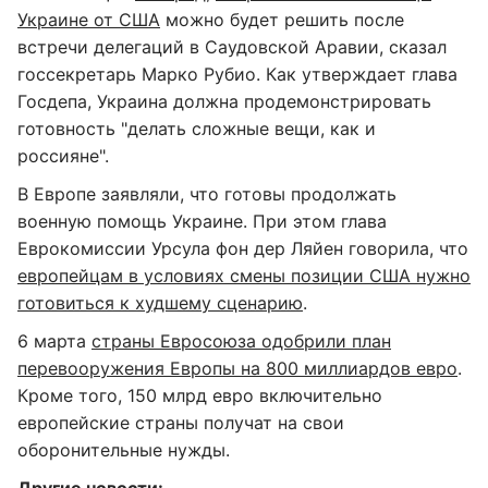
Украине от США
можно будет решить после
встречи делегаций в Саудовской Аравии, сказал
госсекретарь Марко Рубио. Как утверждает глава
Госдепа, Украина должна продемонстрировать
готовность "делать сложные вещи, как и
россияне".
В Европе заявляли, что готовы продолжать
военную помощь Украине. При этом глава
Еврокомиссии Урсула фон дер Ляйен говорила, что
европейцам в условиях смены позиции США нужно
готовиться к худшему сценарию
.
6 марта
страны Евросоюза одобрили план
перевооружения Европы на 800 миллиардов евро
.
Кроме того, 150 млрд евро включительно
европейские страны получат на свои
оборонительные нужды.