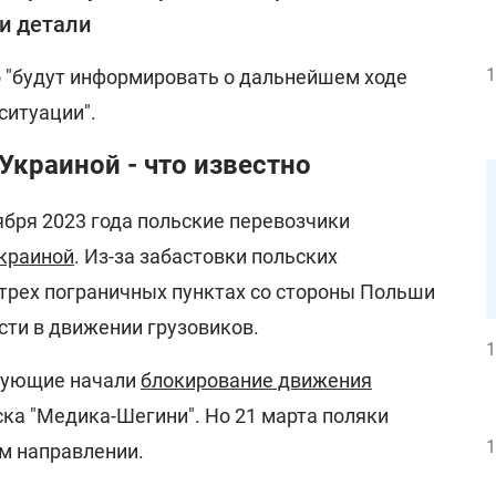
и детали
1
о "будут информировать о дальнейшем ходе
ситуации".
Украиной - что известно
оября 2023 года польские перевозчики
Украиной
. Из-за забастовки польских
 трех пограничных пунктах со стороны Польши
сти в движении грузовиков.
1
стующие начали
блокирование движения
ска "Медика-Шегини". Но 21 марта поляки
1
ом направлении.