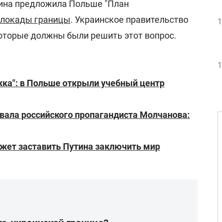
аина предложила Польше "План
локады границы
. Украинское правительство
1
которые должны были решить этот вопрос.
1
ка": в Польше открыли учебный центр
вала российского пропагандиста Молчанова:
ожет заставить Путина заключить мир