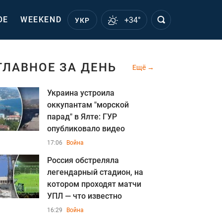
ОЕ
WEEKEND
+34°
УКР
ГЛАВНОЕ ЗА ДЕНЬ
Ещё
Украина устроила
оккупантам "морской
парад" в Ялте: ГУР
опубликовало видео
17:06
Война
Россия обстреляла
легендарный стадион, на
котором проходят матчи
УПЛ — что известно
16:29
Война