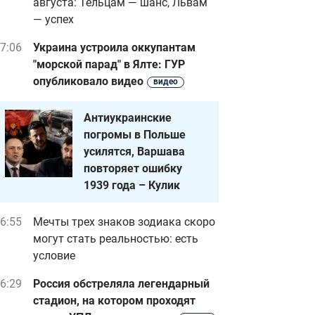
августа: Тельцам — шанс, Львам
— успех
7:06
Украина устроила оккупантам
"морской парад" в Ялте: ГУР
опубликовало видео
видео
Антиукраинские
погромы в Польше
усилятся, Варшава
повторяет ошибку
1939 года – Кулик
6:55
Мечты трех знаков зодиака скоро
могут стать реальностью: есть
условие
6:29
Россия обстреляла легендарный
стадион, на котором проходят