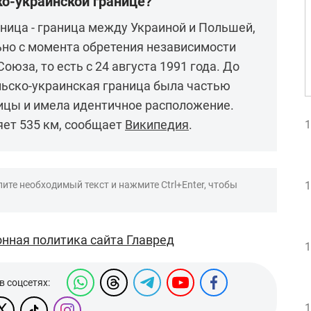
ко-украинской границе?
ница - граница между Украиной и Польшей,
о с момента обретения независимости
оюза, то есть с 24 августа 1991 года. До
льско-украинская граница была частью
ицы и имела идентичное расположение.
яет 535 км, сообщает
Википедия
.
1
ите необходимый текст и нажмите Ctrl+Enter, чтобы
1
нная политика сайта Главред
1
в соцсетях:
1