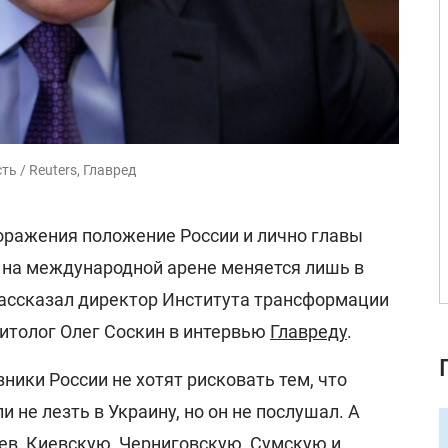
ь / Reuters, Главред
оражения положение России и лично главы
на международной арене меняется лишь в
рассказал директор Института трансформации
литолог Олег Соскин в интервью
Главреду
.
зники России не хотят рисковать тем, что
 не лезть в Украину, но он не послушал. А
ев, Киевскую, Черниговскую, Сумскую и