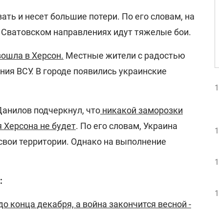
ать и несет большие потери. По его словам, на
 Сватовском направлениях идут тяжелые бои.
ошла в Херсон.
Местные жители с радостью
ия ВСУ. В городе появились украинские
1
анилов подчеркнул, что
никакой заморозки
 Херсона не будет
. По его словам, Украина
1
свои территории. Однако на выполнение
1
:
1
о конца декабря, а война закончится весной -