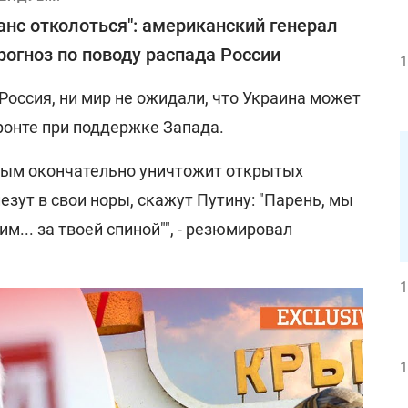
анс отколоться": американский генерал
рогноз по поводу распада России
1
 Россия, ни мир не ожидали, что Украина может
ронте при поддержке Запада.
рым окончательно уничтожит открытых
езут в свои норы, скажут Путину: "Парень, мы
им... за твоей спиной"", - резюмировал
1
1