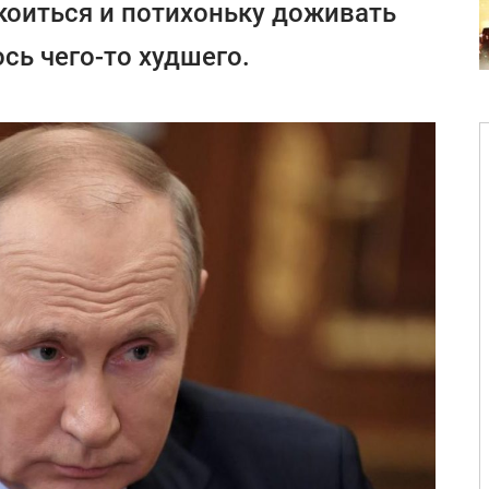
коиться и потихоньку доживать
ось чего-то худшего.