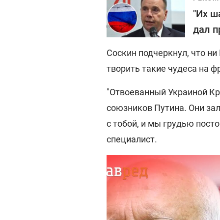
"Их ш
дал п
Соскин подчеркнул, что ни
творить такие чудеса на ф
"Отвоеванный Украиной К
союзников Путина. Они зал
с тобой, и мы грудью посто
специалист.