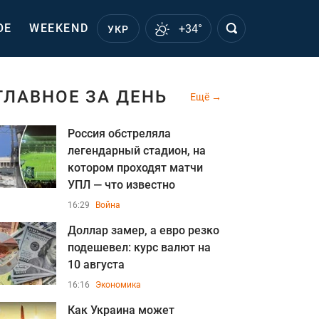
ОЕ
WEEKEND
+34°
УКР
ГЛАВНОЕ ЗА ДЕНЬ
Ещё
Россия обстреляла
легендарный стадион, на
котором проходят матчи
УПЛ — что известно
16:29
Война
Доллар замер, а евро резко
подешевел: курс валют на
10 августа
16:16
Экономика
Как Украина может