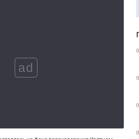
0
ad
0
0
0