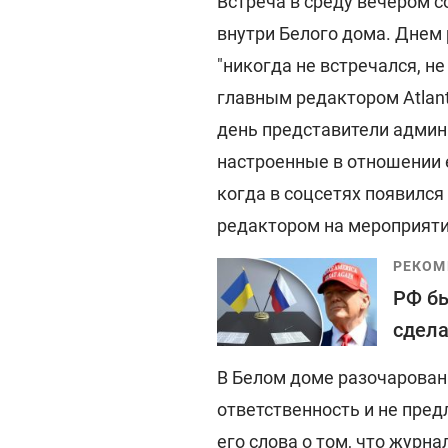
Встреча в среду вечером 
внутри Белого дома. Днем 
"никогда не встречался, н
главным редактором Atlant
день представители админи
настроенные в отношении 
когда в соцсетях появился 
редактором на мероприятии
РЕКОМ
РФ бь
сдела
В Белом доме разочарованы 
ответственность и не пред
его слова о том, что журна