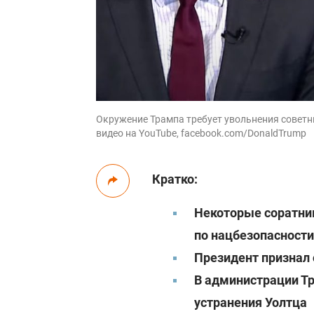
Окружение Трампа требует увольнения советни
видео на YouTube, facebook.com/DonaldTrump
Кратко:
Некоторые соратник
по нацбезопасност
Президент признал 
В администрации Т
устранения Уолтца