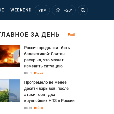
ОЕ
WEEKEND
+20°
УКР
ГЛАВНОЕ ЗА ДЕНЬ
Ещё
Россия продолжит бить
баллистикой: Свитан
раскрыл, что может
изменить ситуацию
08:51
Война
Прогремело не менее
десяти взрывов: после
атаки горят два
крупнейших НПЗ в России
08:46
Война