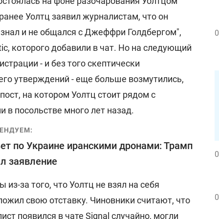
состоялась на фоне разочарования Уолтцом
ранее Уолтц заявил журналистам, что он
е знал и не общался с Джеффри Голдбергом",
0
ic, которого добавили в чат. Но на следующий
страции - и без того скептически
его утверждений - еще больше возмутились,
пост, на котором Уолтц стоит рядом с
 в посольстве много лет назад.
ЕНДУЕМ:
ет по Украине иранскими дронами: Трамп
0
л заявление
из-за того, что Уолтц не взял на себя
0
ложил свою отставку. Чиновники считают, что
лист появился в чате Signal случайно, могли