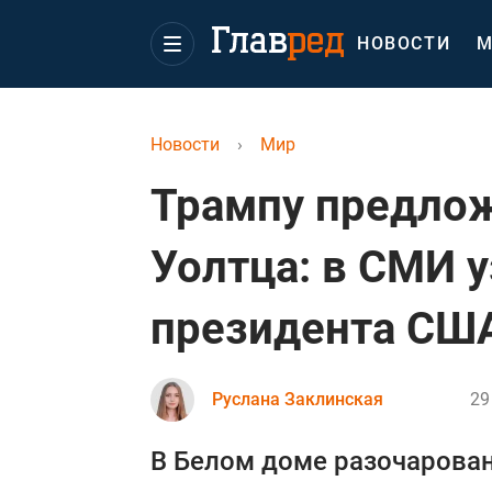
НОВОСТИ
М
Новости
›
Мир
Трампу предлож
Уолтца: в СМИ 
президента СШ
Руслана Заклинская
29
В Белом доме разочарованы