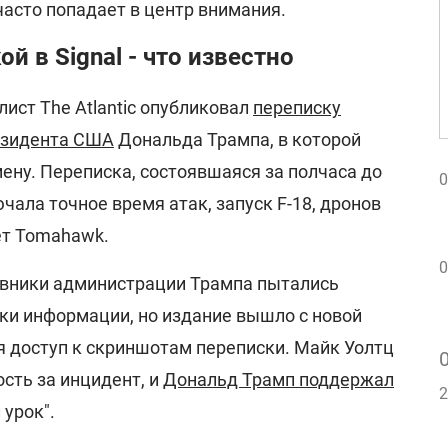
 часто попадает в центр внимания.
й в Signal - что известно
ист The Atlantic опубликовал
переписку
езидента США
Дональда Трампа, в которой
ену. Переписка, состоявшаяся за полчаса до
0
чала точное время атак, запуск F-18, дронов
ет Tomahawk.
0
вники администрации Трампа пытались
чки информации, но издание вышло с новой
я доступ к скриншотам переписки. Майк Уолтц
сть за инцидент, и
Дональд Трамп поддержал
2
 урок".