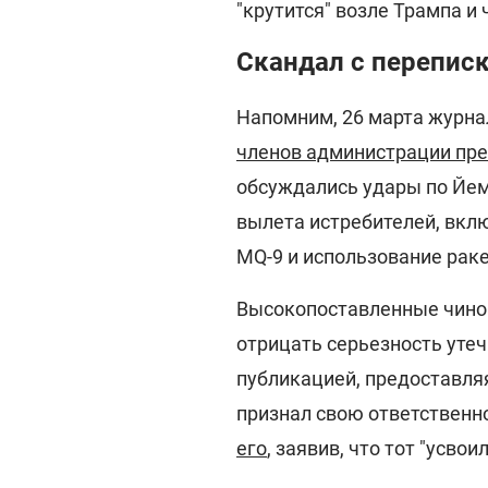
"крутится" возле Трампа и
Скандал с переписко
Напомним, 26 марта журнал
членов администрации пр
обсуждались удары по Йем
вылета истребителей, вклю
MQ-9 и использование рак
Высокопоставленные чино
отрицать серьезность уте
публикацией, предоставля
признал свою ответственно
его
, заявив, что тот "усвоил