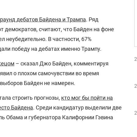
раунд дебатов Байдена и Трампа
. Ряд
от демократов, считают, что Байден на фоне
л неубедительно. В частности, 67%
али победу на дебатах именно Трампу.
2
жецом
– сказал Джо Байден, комментируя
аявил о плохом самочувствии во время
 выборов Байден не намерен.
2
тала строить прогнозы,
кто мог бы пойти на
есто Байдена
. Среди кандидатур выделили две
2
ь Обама и губернатора Калифорнии Гэвина