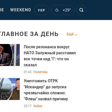
ОЕ
WEEKEND
+29°
УКР
ГЛАВНОЕ ЗА ДЕНЬ
Ещё
После резонанса вокруг
НАТО Залужный расставил
все точки над "i": что он
сказал
01:43
Политика
Уничтожить ОТРК
"Искандер" до запуска
чрезвычайно сложно:
"Флеш" назвал причину
22:17
Война