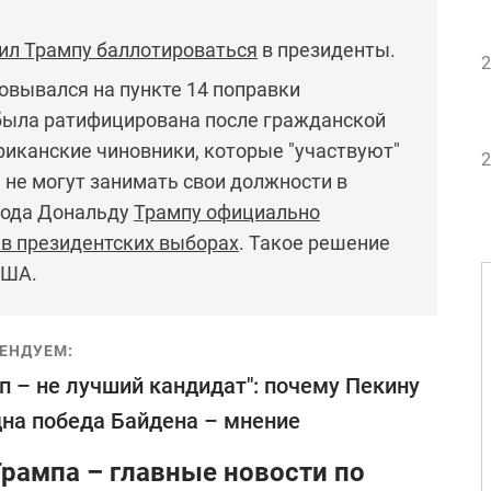
ил Трампу баллотироваться
в президенты.
2
овывался на пункте 14 поправки
была ратифицирована после гражданской
ериканские чиновники, которые "участвуют"
2
, не могут занимать свои должности в
года Дональду
Трампу официально
 в президентских выборах
. Такое решение
США.
ЕНДУЕМ:
п – не лучший кандидат": почему Пекину
на победа Байдена – мнение
рампа – главные новости по