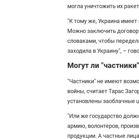
могла уничтожить их раке
"К тому же, Украина имеет
Можно заключить договор,
словаками, чтобы передел
заходила в Украину", – гов
Могут ли "частники
"Частники" не имеют возм
войны, считает Тарас Заго
установлены заоблачные ц
"Или же государство долж
армию, волонтеров, произв
продукции. А частные лиц