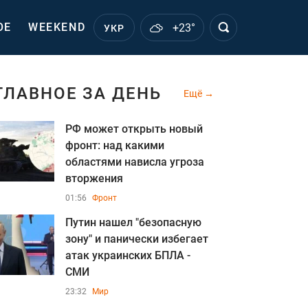
ОЕ
WEEKEND
+23°
УКР
ГЛАВНОЕ ЗА ДЕНЬ
Ещё
РФ может открыть новый
фронт: над какими
областями нависла угроза
вторжения
01:56
Фронт
Путин нашел "безопасную
зону" и панически избегает
атак украинских БПЛА -
СМИ
23:32
Мир