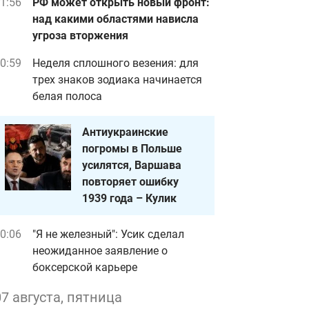
1:56
РФ может открыть новый фронт:
над какими областями нависла
угроза вторжения
0:59
Неделя сплошного везения: для
трех знаков зодиака начинается
белая полоса
Антиукраинские
погромы в Польше
усилятся, Варшава
повторяет ошибку
1939 года – Кулик
0:06
"Я не железный": Усик сделал
неожиданное заявление о
боксерской карьере
07 августа, пятница