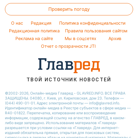
Головоломки
Женские стрижки
Максим Галкин
Простые блюда
Новости Днепра
Проверить погоду
Тесты по картинке
Окрашивание волос
Настя Каменских
Легкие десерты
Новости Тернополя
Оптические иллюзии
Красивый маникюр
Виталий Козловский
O нас
Редакция
Политика конфиденциальности
Напитки
Новости Житомира
Народные приметы
Редакционная политика
Правила пользования сайтом
Потап
Праздничное меню
Новости Одессы
Реклама на сайте
Мы в соцсетях
Архив
Все о шоу-бизнесе
София Ротару
Новости Харькова
Отчет о прозрачности JTI
Новости Полтавы
ТВОЙ ИСТОЧНИК НОВОСТЕЙ
©2002-2026, Онлайн-медиа Главред - GLAVRED.INFO. ВСЕ ПРАВА
ЗАЩИЩЕНЫ. 04080, г. Киев, ул. Кириловская, дом 23. Телефон —
(044) 490-01-01. Адрес электронной почты — info@glavred.info.
Идентификатор онлайн-медиа в Реестре cубъектов в сфере медиа —
R40-01822.
Перепечатка, копирование или воспроизведение
информации, содержащей ссылку на агенство ГЛАВРЕД, в каком-
либо виде запрещено. Использование материалов «Главред»
разрешается при условии ссылки на «Главред». Для интернет-
изданий обязательна прямая, открытая для поисковых систем,
гиперссылка в первом абзаце на конкретный материал. Материалы с