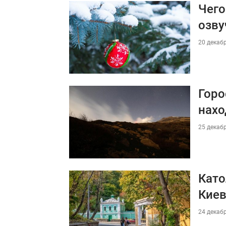
Чего
озву
20 декабр
Горо
нахо
25 декабр
Като
Кие
24 декабр