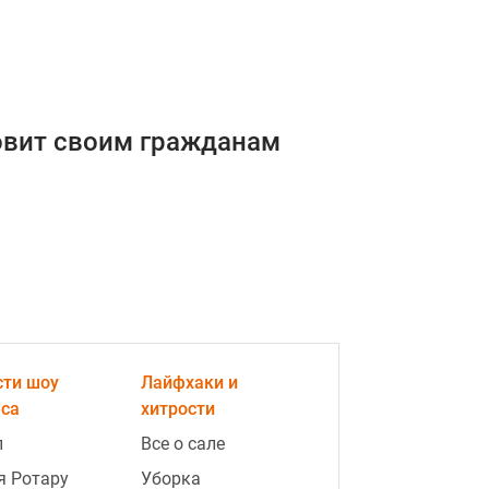
овит своим гражданам
сти шоу
Лайфхаки и
еса
хитрости
п
Все о сале
я Ротару
Уборка