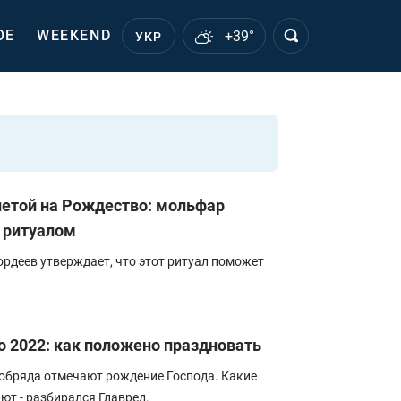
ОЕ
WEEKEND
+39°
УКР
нетой на Рождество: мольфар
 ритуалом
рдеев утверждает, что этот ритуал поможет
 2022: как положено праздновать
обряда отмечают рождение Господа. Какие
ют - разбирался Главред.