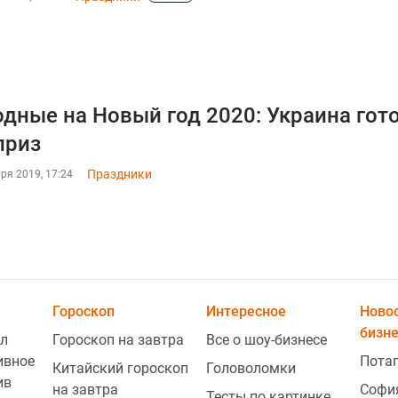
дные на Новый год 2020: Украина гот
приз
Праздники
ря 2019, 17:24
Гороскоп
Интересное
Ново
бизн
л
Гороскоп на завтра
Все о шоу-бизнесе
ивное
Пота
Китайский гороскоп
Головоломки
ив
на завтра
Софи
Тесты по картинке