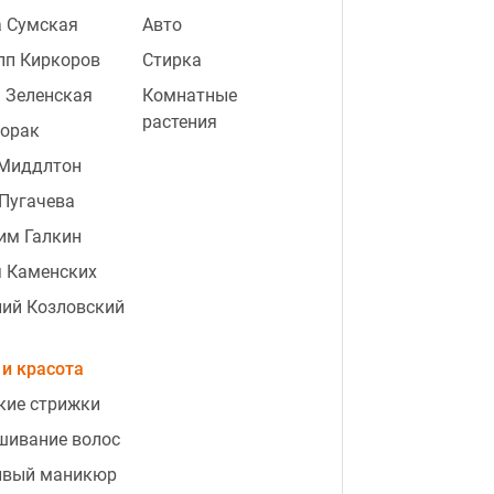
а Сумская
Авто
пп Киркоров
Стирка
 Зеленская
Комнатные
растения
Лорак
 Миддлтон
Пугачева
им Галкин
я Каменских
ий Козловский
и красота
кие стрижки
шивание волос
ивый маникюр