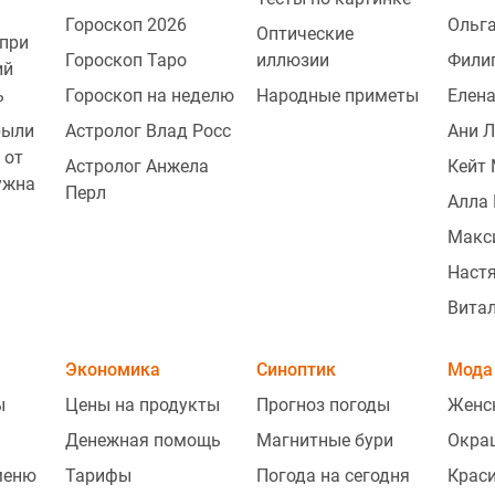
Гороскоп 2026
Ольг
Оптические
при
Гороскоп Таро
иллюзии
Фили
ий
ь
Гороскоп на неделю
Народные приметы
Елена
рыли
Астролог Влад Росс
Ани 
 от
Астролог Анжела
Кейт
ужна
Перл
Алла 
Макс
Наст
Витал
Экономика
Синоптик
Мода 
ы
Цены на продукты
Прогноз погоды
Женс
Денежная помощь
Магнитные бури
Окра
меню
Тарифы
Погода на сегодня
Крас