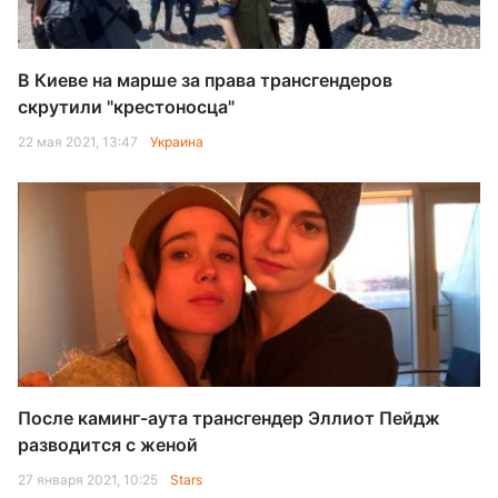
В Киеве на марше за права трансгендеров
скрутили "крестоносца"
22 мая 2021, 13:47
Украина
После каминг-аута трансгендер Эллиот Пейдж
разводится с женой
27 января 2021, 10:25
Stars