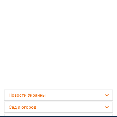
Новости Украины
Телеграм новости Украины
Сад и огород
Пенсии в Украине