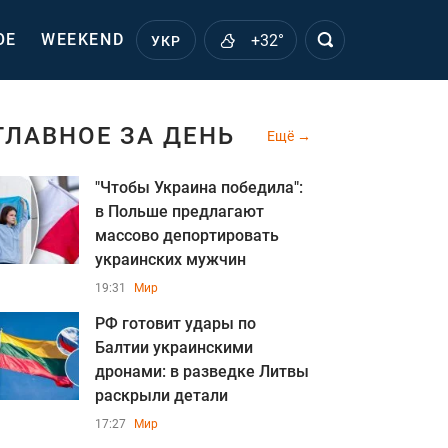
ОЕ
WEEKEND
+32°
УКР
ГЛАВНОЕ ЗА ДЕНЬ
Ещё
"Чтобы Украина победила":
в Польше предлагают
массово депортировать
украинских мужчин
19:31
Мир
РФ готовит удары по
Балтии украинскими
дронами: в разведке Литвы
раскрыли детали
17:27
Мир