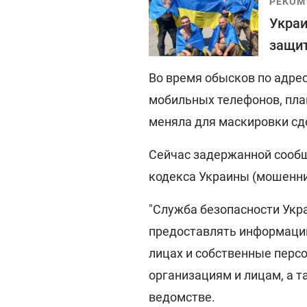
РЕКОМ
Украи
защит
Во время обысков по адре
мобильных телефонов, план
меняла для маскировки сд
Сейчас задержанной сообще
кодекса Украины (мошеннич
"Служба безопасности Укра
предоставлять информаци
лицах и собственные пер
организациям и лицам, а т
ведомстве.