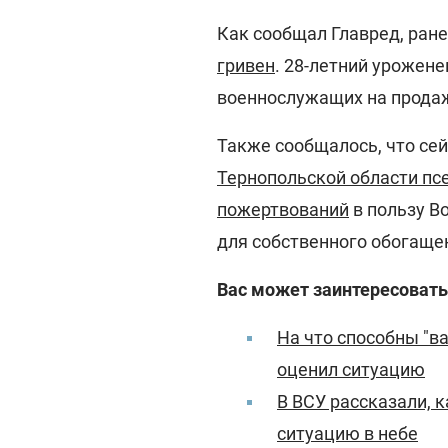
Как сообщал Главред, ран
гривен
. 28-летний урожен
военнослужащих на продаж
Также сообщалось, что сей
Тернопольской области пс
пожертвований
в пользу В
для собственного обогаще
Вас может заинтересовать
На что способны "в
оценил ситуацию
В ВСУ рассказали, 
ситуацию в небе