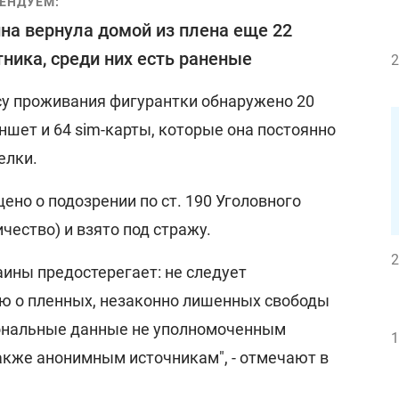
ЕНДУЕМ:
на вернула домой из плена еще 22
ника, среди них есть раненые
2
су проживания фигурантки обнаружено 20
шет и 64 sim-карты, которые она постоянно
елки.
но о подозрении по ст. 190 Уголовного
ество) и взято под стражу.
2
ины предостерегает: не следует
ю о пленных, незаконно лишенных свободы
сональные данные не уполномоченным
1
акже анонимным источникам", - отмечают в