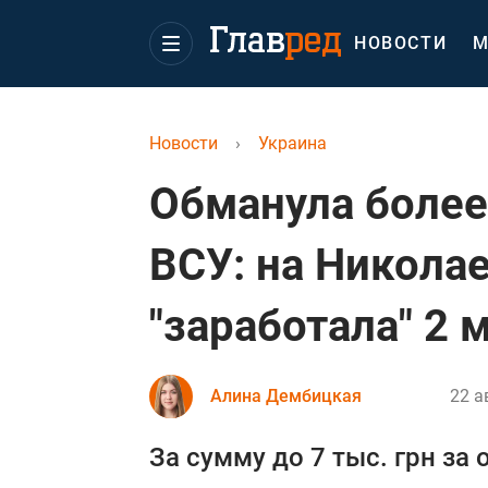
НОВОСТИ
М
Новости
›
Украина
Обманула более
ВСУ: на Никол
"заработала" 2 
Алина Дембицкая
22 а
За сумму до 7 тыс. грн за