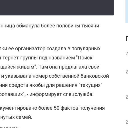
нница обманула более половины тысячи
лки ее организатор создала в популярных
2
нтернет-группы под названием "Поиск
ащайся живым". Там она предлагала свои
2
" и указывала номер собственной банковской
ния средств якобы для решения "текущих"
ропавших", - информирует спецслужба.
2
окументировано более 50 фактов получения
нутых семей.
2