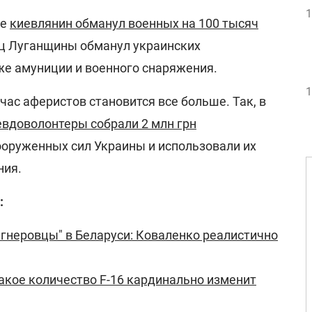
1
ее
киевлянин обманул военных на 100 тысяч
ец Луганщины обманул украинских
е амуниции и военного снаряжения.
1
час аферистов становится все больше. Так, в
евдоволонтеры собрали 2 млн грн
ооруженных сил Украины и использовали их
ния.
:
агнеровцы" в Беларуси: Коваленко реалистично
какое количество F-16 кардинально изменит