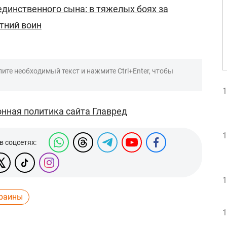
единственного сына: в тяжелых боях за
етний воин
ите необходимый текст и нажмите Ctrl+Enter, чтобы
1
нная политика сайта Главред
1
в соцсетях:
1
краины
1