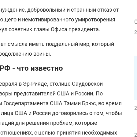
инуждение, добровольный и странный отказ от
ающего и немотивированного умиротворения
кнул советник главы Офиса президента.
2
 нет смысла иметь поддельный мир, который
продолжению войны.
РФ - что известно
февраля в Эр-Рияде, столице Саудовской
воры представителей США и России
. По
ы Госдепартамента США Тэмми Брюс, во время
2
лица США и России договорились о том, чтобы
таций для решения проблем, которые
 отношениях, с целью принятия необходимых
2