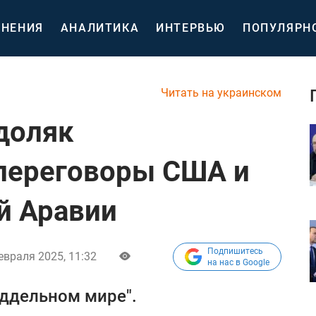
НЕНИЯ
АНАЛИТИКА
ИНТЕРВЬЮ
ПОПУЛЯРН
Читать на украинском
доляк
переговоры США и
й Аравии
Подпишитесь
евраля 2025, 11:32
на нас в Google
оддельном мире".