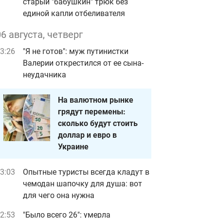
старый "бабушкин" трюк без
единой капли отбеливателя
06 августа, четверг
3:26
"Я не готов": муж путинистки
Валерии открестился от ее сына-
неудачника
На валютном рынке
грядут перемены:
сколько будут стоить
доллар и евро в
Украине
3:03
Опытные туристы всегда кладут в
чемодан шапочку для душа: вот
для чего она нужна
2:53
"Было всего 26": умерла