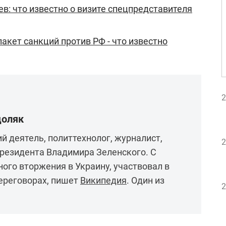
ев: что известно о визите спецпредставителя
пакет санкций против РФ - что известно
2
доляк
й деятель, политтехнолог, журналист,
2
резидента Владимира Зеленского. С
го вторжения в Украину, участвовал в
ереговорах, пишет
Википедия
. Один из
2