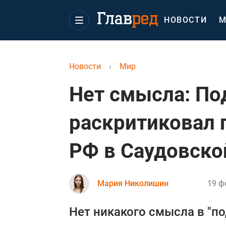
НОВОСТИ
М
Новости
›
Мир
Нет смысла: По
раскритиковал 
РФ в Саудовско
Мария Николишин
19 ф
Нет никакого смысла в "п