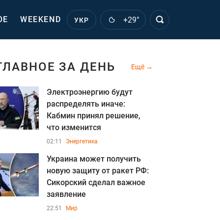
ОЕ
WEEKEND
+29°
УКР
ГЛАВНОЕ ЗА ДЕНЬ
Ещё
Электроэнергию будут
распределять иначе:
Кабмин принял решение,
что изменится
02:11
Энергетика
Украина может получить
новую защиту от ракет РФ:
Сикорский сделал важное
заявление
22:51
Мир