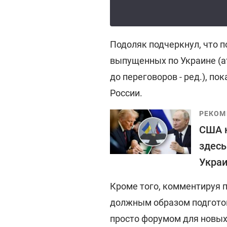
Подоляк подчеркнул, что п
выпущенных по Украине (ат
до переговоров - ред.), п
России.
РЕКОМ
США н
здесь
Укра
Кроме того, комментируя п
должным образом подготов
просто форумом для новых