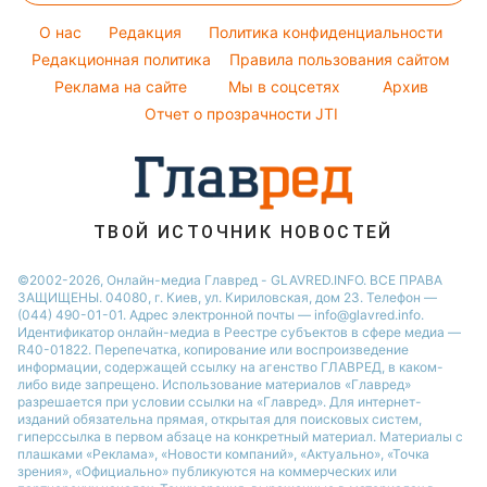
Курс валют
Погода на сегодня
Ани Лорак
O нас
Редакция
Политика конфиденциальности
Погода на завтра
Редакционная политика
Правила пользования сайтом
Кейт Миддлтон
Реклама на сайте
Мы в соцсетях
Архив
Пылевая буря
Алла Пугачева
Отчет о прозрачности JTI
ТВОЙ ИСТОЧНИК НОВОСТЕЙ
©2002-2026, Онлайн-медиа Главред - GLAVRED.INFO. ВСЕ ПРАВА
ЗАЩИЩЕНЫ. 04080, г. Киев, ул. Кириловская, дом 23. Телефон —
(044) 490-01-01. Адрес электронной почты — info@glavred.info.
Идентификатор онлайн-медиа в Реестре cубъектов в сфере медиа —
R40-01822.
Перепечатка, копирование или воспроизведение
информации, содержащей ссылку на агенство ГЛАВРЕД, в каком-
либо виде запрещено. Использование материалов «Главред»
разрешается при условии ссылки на «Главред». Для интернет-
изданий обязательна прямая, открытая для поисковых систем,
гиперссылка в первом абзаце на конкретный материал. Материалы с
плашками «Реклама», «Новости компаний», «Актуально», «Точка
зрения», «Официально» публикуются на коммерческих или