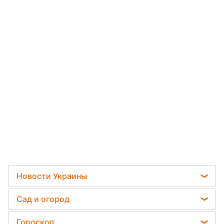
Новости Украины
Пенсии в Украине
Сад и огород
Мобилизация
Садовод назвал самое эффективное средство
Гороскоп