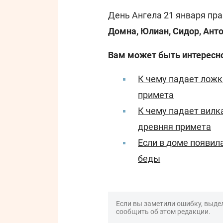
День Ангела 21 января пр
Домна, Юлиан, Сидор, Анто
Вам может быть интересн
К чему падает ложка
примета
К чему падает вилка
древняя примета
Если в доме появил
беды
Если вы заметили ошибку, выдел
сообщить об этом редакции.