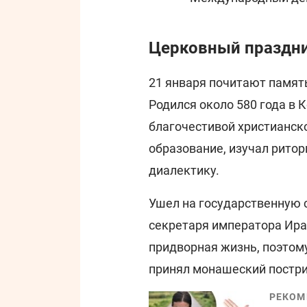
Церковный праздни
21 января почитают памят
Родился около 580 года в 
благочестивой христианск
образование, изучал рито
диалектику.
Ушел на государственную 
секретаря императора Ирак
придворная жизнь, поэтому
принял монашеский постри
РЕКОМ