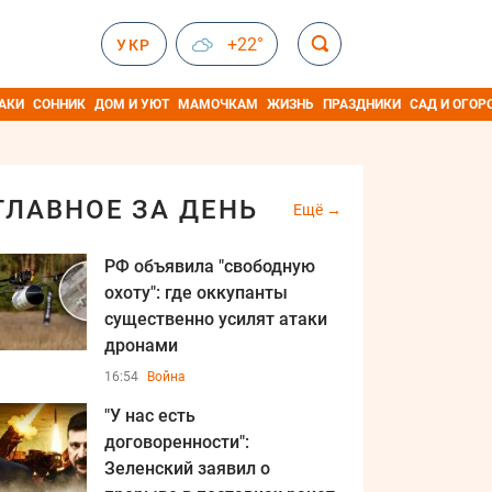
+22°
УКР
АКИ
СОННИК
ДОМ И УЮТ
МАМОЧКАМ
ЖИЗНЬ
ПРАЗДНИКИ
САД И ОГОР
ГЛАВНОЕ ЗА ДЕНЬ
Ещё
РФ объявила "свободную
охоту": где оккупанты
существенно усилят атаки
дронами
16:54
Война
"У нас есть
договоренности":
Зеленский заявил о