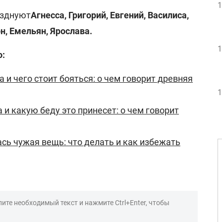
1
азднуют
Агнесса, Григорий, Евгений, Василиса,
н, Емельян, Ярослава.
1
о:
 и чего стоит бояться: о чем говорит древняя
1
 и какую беду это принесет: о чем говорит
ась чужая вещь: что делать и как избежать
ите необходимый текст и нажмите Ctrl+Enter, чтобы