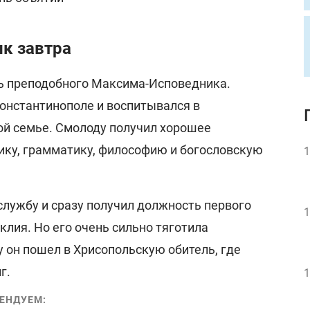
к завтра
ь преподобного Максима-Исповедника.
Константинополе и воспитывался в
ой семье. Смолоду получил хорошее
рику, грамматику, философию и богословскую
1
службу и сразу получил должность первого
1
лия. Но его очень сильно тяготила
 он пошел в Хрисопольскую обитель, где
г.
1
ЕНДУЕМ: