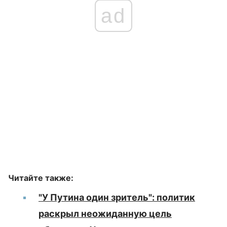
ad
Читайте также:
"У Путина один зритель": политик
раскрыл неожиданную цель