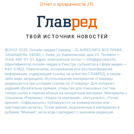
Новости Харькова
Отчет о прозрачности JTI
Настя Каменских
Виталий Козловский
Потап
ТВОЙ ИСТОЧНИК НОВОСТЕЙ
©2002-2026, Онлайн-медиа Главред - GLAVRED.INFO. ВСЕ ПРАВА
ЗАЩИЩЕНЫ. 04080, г. Киев, ул. Кириловская, дом 23. Телефон —
(044) 490-01-01. Адрес электронной почты — info@glavred.info.
Идентификатор онлайн-медиа в Реестре cубъектов в сфере медиа —
R40-01822.
Перепечатка, копирование или воспроизведение
информации, содержащей ссылку на агенство ГЛАВРЕД, в каком-
либо виде запрещено. Использование материалов «Главред»
разрешается при условии ссылки на «Главред». Для интернет-
изданий обязательна прямая, открытая для поисковых систем,
гиперссылка в первом абзаце на конкретный материал. Материалы с
плашками «Реклама», «Новости компаний», «Актуально», «Точка
зрения», «Официально» публикуются на коммерческих или
партнерских началах. Точки зрения, выраженные в материалах в
рубрике "Мнения", не всегда совпадают с мнением редакции.