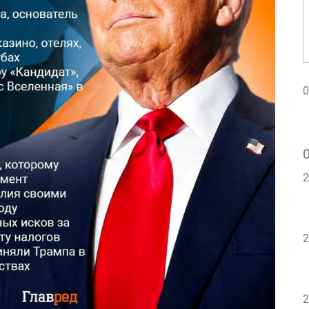
0
2
2
2