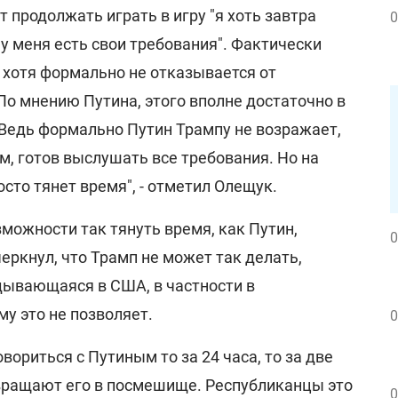
т продолжать играть в игру "я хоть завтра
0
 у меня есть свои требования". Фактически
 хотя формально не отказывается от
По мнению Путина, этого вполне достаточно в
Ведь формально Путин Трампу не возражает,
м, готов выслушать все требования. Но на
сто тянет время", - отметил Олещук.
можности так тянуть время, как Путин,
0
черкнул, что Трамп не может так делать,
адывающаяся в США, в частности в
му это не позволяет.
0
вориться с Путиным то за 24 часа, то за две
евращают его в посмешище. Республиканцы это
0