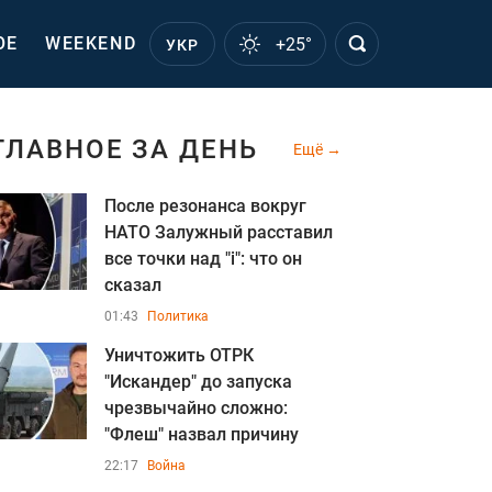
ОЕ
WEEKEND
+25°
УКР
ГЛАВНОЕ ЗА ДЕНЬ
Ещё
После резонанса вокруг
НАТО Залужный расставил
все точки над "i": что он
сказал
01:43
Политика
Уничтожить ОТРК
"Искандер" до запуска
чрезвычайно сложно:
"Флеш" назвал причину
22:17
Война