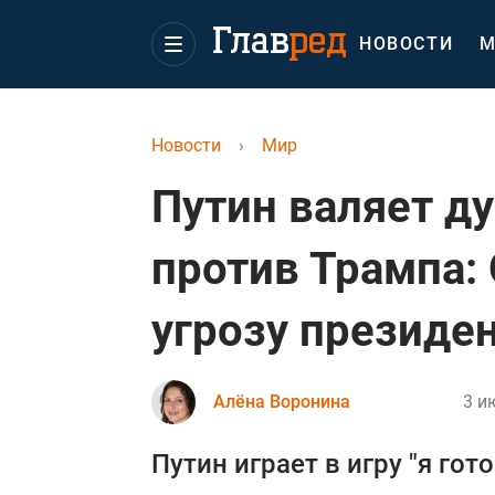
НОВОСТИ
М
Новости
›
Мир
Путин валяет ду
против Трампа:
угрозу президе
Алёна Воронина
3 и
Путин играет в игру "я гот