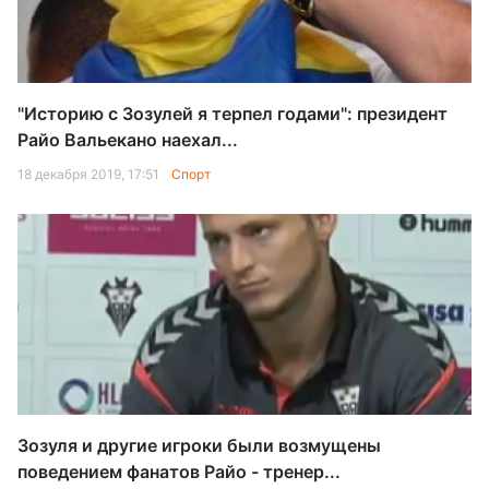
"Историю с Зозулей я терпел годами": президент
Райо Вальекано наехал...
18 декабря 2019, 17:51
Спорт
Зозуля и другие игроки были возмущены
поведением фанатов Райо - тренер...