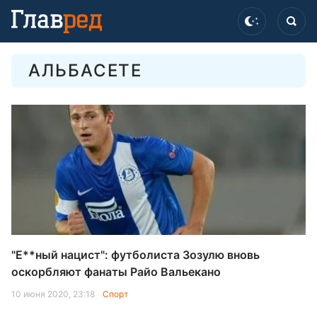
АЛЬБАСЕТЕ
"Е**ный нацист": футболиста Зозулю вновь
оскорбляют фанаты Райо Вальекано
10 июня 2020, 23:18
Спорт