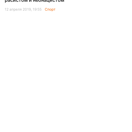
расистом и неонацистом
12 апреля 2019, 19:55
Спорт