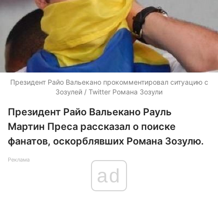
Президент Райо Вальекано прокомментировал ситуацию с
Зозулей / Twitter Романа Зозули
Президент Райо Вальекано Рауль
Мартин Преса рассказал о поиске
фанатов, оскорблявших Романа Зозулю.
Реклама
ad