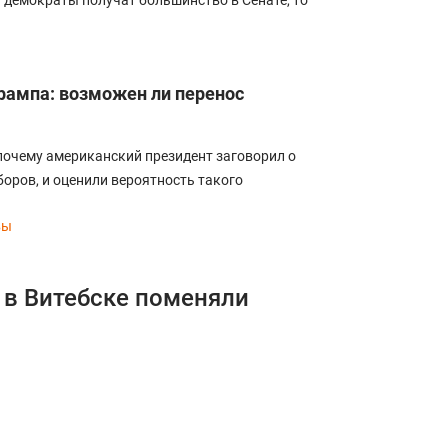
и демократы получат большинство в Сенате, то
рампа: возможен ли перенос
почему американский президент заговорил о
оров, и оценили вероятность такого
вы
 в Витебске поменяли