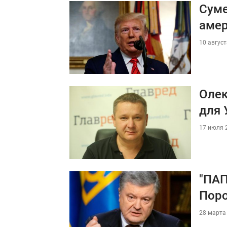
Суме
аме
10 август
Олек
для 
17 июля 2
"ПАП
Пор
28 марта 