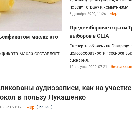
Дональд Трамп уверен, что есл
поведут страну к коммунизму.
Мир
6 декабря 2020, 11:26
Предвыборные страхи Т
выборов в США
ьсификатом масла: кто
Эксперты объяснили Главреду, 
ификата масла составляет
целесообразности переноса выб
сценария.
Эксклюзи
13 августа 2020, 07:21
ликованы аудиозаписи, как на участке
окол в пользу Лукашенко
видео
Мир
а 2020, 21:17