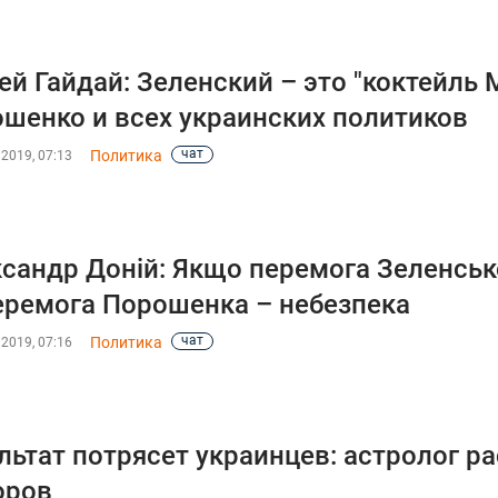
ей Гайдай: Зеленский – это "коктейль
шенко и всех украинских политиков
чат
Политика
2019, 07:13
сандр Доній: Якщо перемога Зеленсько
еремога Порошенка – небезпека
чат
Политика
2019, 07:16
льтат потрясет украинцев: астролог ра
оров