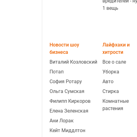
вредителей - н
1 вещь
Новости шоу
Лайфхаки и
бизнеса
хитрости
Виталий Козловский
Все о сале
Потап
Уборка
София Ротару
Авто
Ольга Сумская
Стирка
Филипп Киркоров
Комнатные
растения
Елена Зеленская
Ани Лорак
Кейт Миддлтон