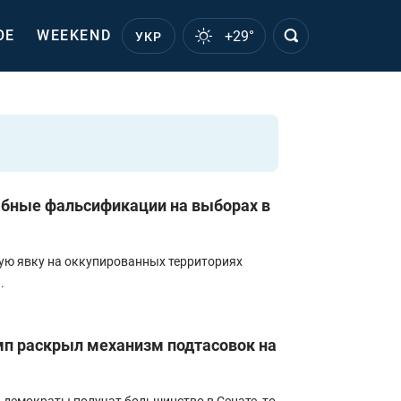
ОЕ
WEEKEND
+29°
УКР
бные фальсификации на выборах в
ую явку на оккупированных территориях
.
а
амп раскрыл механизм подтасовок на