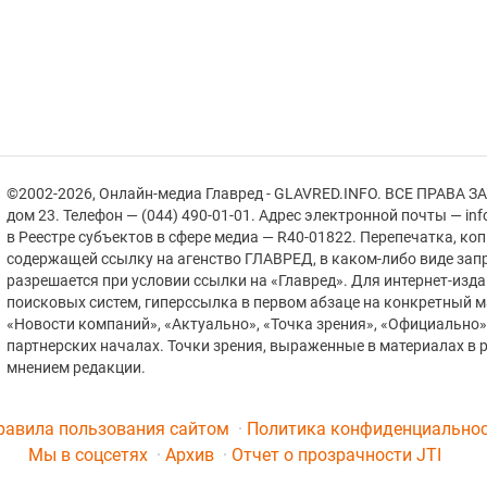
©2002-2026, Онлайн-медиа Главред - GLAVRED.INFO. ВСЕ ПРАВА ЗА
дом 23. Телефон — (044) 490-01-01. Адрес электронной почты — in
в Реестре cубъектов в сфере медиа — R40-01822.
Перепечатка, ко
содержащей ссылку на агенство ГЛАВРЕД, в каком-либо виде зап
разрешается при условии ссылки на «Главред». Для интернет-изд
поисковых систем, гиперссылка в первом абзаце на конкретный 
«Новости компаний», «Актуально», «Точка зрения», «Официально
партнерских началах. Точки зрения, выраженные в материалах в р
мнением редакции.
равила пользования сайтом
Политика конфиденциально
Мы в соцсетях
Архив
Отчет о прозрачности JTI