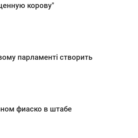
щенную корову"
вому парламенті створить
ьном фиаско в штабе