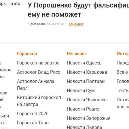
У Порошенко будут фальсифиц
ему не поможет
Мнения
6 февраля 2019, 09:16
Гороскоп
Регионы
Инте
л
Гороскоп на завтра
Новости Одессы
Наро
ивное
Астролог Влад Росс
Новости Харькова
Все о
ив
Астролог Анжела
Новости Полтавы
Голо
Перл
Новости Сум
Тесты
при
Китайский гороскоп
ий
Новости Черкассы
Опти
на завтра
ь
иллю
Новости Ровно
Гороскоп 2026
рыли
Новости Запорожья
 от
Гороскоп Таро
Новости Львова