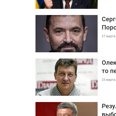
Серг
Поро
27 марта 
Олек
то п
25 марта 
Резу
выб