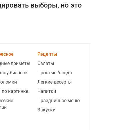
ировать выборы, но это
ресное
Рецепты
дные приметы
Салаты
 шоу-бизнесе
Простые блюда
воломки
Легкие десерты
 по картинке
Напитки
ческие
Праздничное меню
зии
Закуски