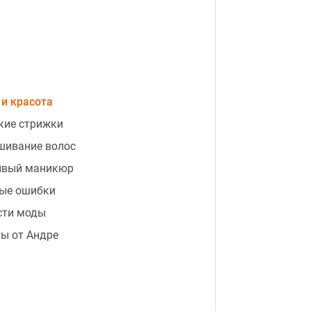
и красота
кие стрижки
шивание волос
ивый маникюр
ые ошибки
сти моды
ы от Андре