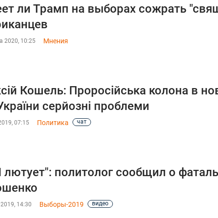
ет ли Трамп на выборах сожрать "свя
риканцев
Мнения
а 2020, 10:25
сій Кошель: Проросійська колона в но
України серйозні проблеми
чат
Политика
019, 07:15
 лютует": политолог сообщил о фатал
ошенко
видео
Выборы-2019
2019, 14:30