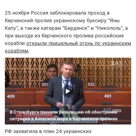
25 ноября Россия заблокировала проход в
Керченский пролив украинскому буксиру "Яны
Капу", а также катерам "Бердянск" и "Никополь", а
при выходе из Керченского пролива российские
корабли
открыли прицельный огонь по украинским
кораблям
.
В Страсбурге приняли резолюцию об обострении
ситуации в Азовском море и Керченском проливе
РФ захватила в плен 24 украинских