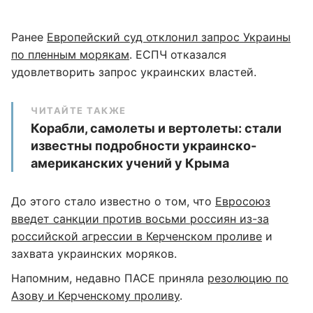
Ранее
Европейский суд отклонил запрос Украины
по пленным морякам
. ЕСПЧ отказался
удовлетворить запрос украинских властей.
ЧИТАЙТЕ ТАКЖЕ
Корабли, самолеты и вертолеты: стали
известны подробности украинско-
американских учений у Крыма
До этого стало известно о том, что
Евросоюз
введет санкции против восьми россиян из-за
российской агрессии в Керченском проливе
и
захвата украинских моряков.
Напомним, недавно ПАСЕ приняла
резолюцию по
Азову и Керченскому проливу
.