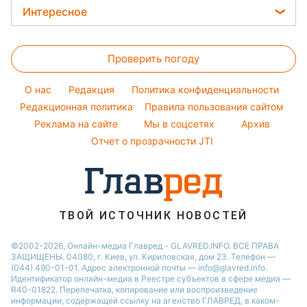
Максим Галкин
Новости Львова
Погода на завтра
Интересное
Красивый маникюр
Настя Каменских
Новости Харькова
Пылевая буря
Головоломки
Модные ошибки
Виталий Козловский
Новости Днепра
Проверить погоду
Тесты по картинке
Новости моды
Потап
Новости Полтавы
Оптические иллюзии
Советы от Андре Тана
O нас
Редакция
Политика конфиденциальности
Новости Тернополя
Народные приметы
Редакционная политика
Правила пользования сайтом
Новости Сум
Реклама на сайте
Мы в соцсетях
Архив
Все о шоу-бизнесе
Новости Житомира
Отчет о прозрачности JTI
Новости Черкассы
Новости Одессы
Новости Ровно
ТВОЙ ИСТОЧНИК НОВОСТЕЙ
Новости Запорожья
©2002-2026, Онлайн-медиа Главред - GLAVRED.INFO. ВСЕ ПРАВА
ЗАЩИЩЕНЫ. 04080, г. Киев, ул. Кириловская, дом 23. Телефон —
(044) 490-01-01. Адрес электронной почты — info@glavred.info.
Идентификатор онлайн-медиа в Реестре cубъектов в сфере медиа —
R40-01822.
Перепечатка, копирование или воспроизведение
информации, содержащей ссылку на агенство ГЛАВРЕД, в каком-