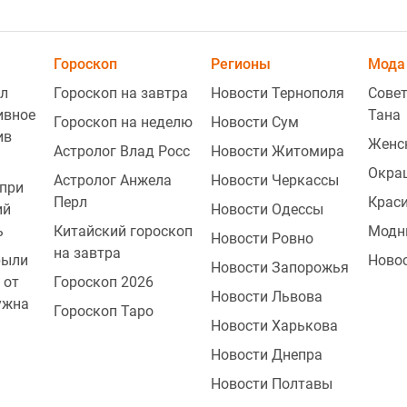
Гороскоп
Регионы
Мода 
л
Гороскоп на завтра
Новости Тернополя
Совет
ивное
Тана
Гороскоп на неделю
Новости Сум
ив
Женс
Астролог Влад Росс
Новости Житомира
Окра
Астролог Анжела
Новости Черкассы
при
Перл
Крас
ий
Новости Одессы
ь
Китайский гороскоп
Модн
Новости Ровно
на завтра
рыли
Ново
Новости Запорожья
 от
Гороскоп 2026
Новости Львова
ужна
Гороскоп Таро
Новости Харькова
Новости Днепра
Новости Полтавы