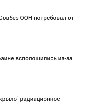
Совбез ООН потребовал от
раине всполошились из-за
акрыло" радиационное