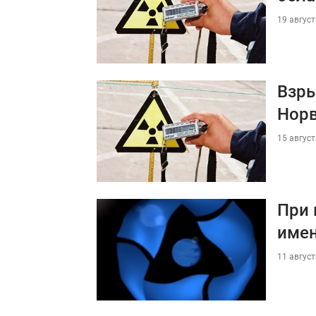
19 август
Взры
Норв
15 август
При 
име
11 август