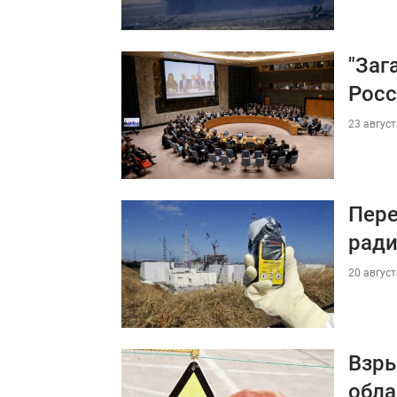
"Заг
Росс
23 август
Пере
ради
20 август
Взры
обла