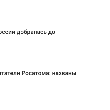
оссии добралась до
ытатели Росатома: названы