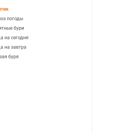
птик
оз погоды
итные бури
а на сегодня
а на завтра
вая буря