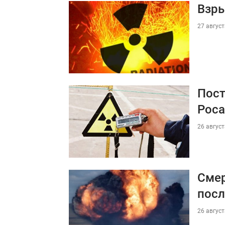
Взры
27 август
Пост
Рос
26 август
Смер
посл
26 август