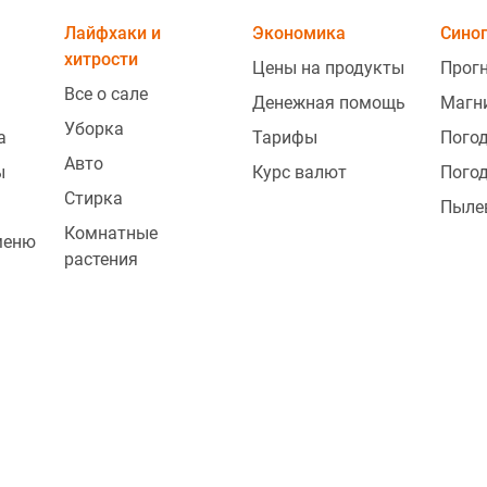
Лайфхаки и
Экономика
Сино
хитрости
Цены на продукты
Прогн
Все о сале
Денежная помощь
Магн
Уборка
а
Тарифы
Погод
Авто
ы
Курс валют
Погод
Стирка
Пыле
Комнатные
меню
растения