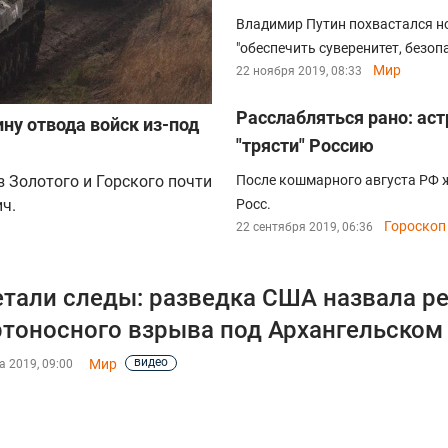
Владимир Путин похвастался н
"обеспечить суверенитет, безоп
Мир
22 ноября 2019, 08:33
Расслабляться рано: аст
ну отвода войск из-под
"трясти" Россию
 Золотого и Горского почти
После кошмарного августа РФ 
ич.
Росс.
Гороскоп
22 сентября 2019, 06:36
тали следы: разведка США назвала р
тоносного взрыва под Архангельском
видео
Мир
а 2019, 09:00