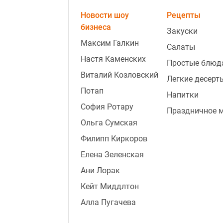
Новости шоу
Рецепты
бизнеса
Закуски
Максим Галкин
Салаты
Настя Каменских
Простые блюд
Виталий Козловский
Легкие десерт
Потап
Напитки
София Ротару
Праздничное 
Ольга Сумская
Филипп Киркоров
Елена Зеленская
Ани Лорак
Кейт Миддлтон
Алла Пугачева