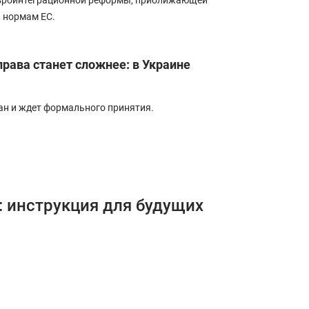
евроинтеграционной реформы, приближающей
 нормам ЕС.
рава станет сложнее: в Украине
ан и ждет формального принятия.
 инструкция для будущих