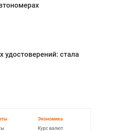
автономерах
х удостоверений: стала
пты
Экономика
ты
Курс валют