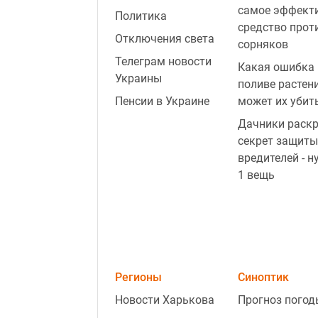
самое эффект
Политика
средство прот
Отключения света
сорняков
Телеграм новости
Какая ошибка 
Украины
поливе растен
Пенсии в Украине
может их убит
Дачники раск
секрет защиты
вредителей - н
1 вещь
Регионы
Синоптик
Новости Харькова
Прогноз погод