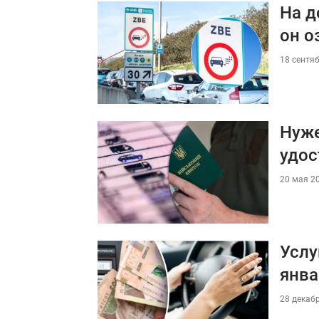
На д
он о
18 сентяб
Нуже
удос
20 мая 20
Услу
янва
28 декабр