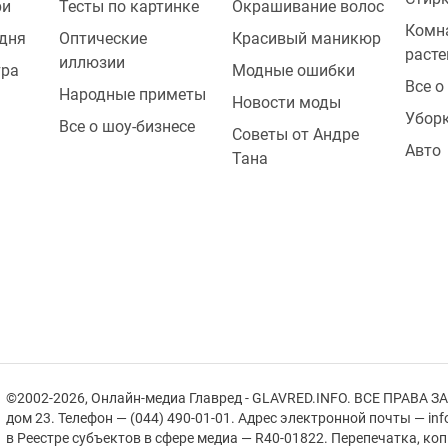
ри
Тесты по картинке
Окрашивание волос
Комн
одня
Оптические
Красивый маникюр
расте
иллюзии
тра
Модные ошибки
Все о
Народные приметы
Новости моды
Убор
Все о шоу-бизнесе
Советы от Андре
Авто
Тана
©2002-2026, Онлайн-медиа Главред - GLAVRED.INFO. ВСЕ ПРАВА ЗА
дом 23. Телефон — (044) 490-01-01. Адрес электронной почты — in
в Реестре cубъектов в сфере медиа — R40-01822.
Перепечатка, ко