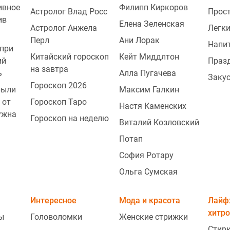
ивное
Филипп Киркоров
Астролог Влад Росс
Прос
ив
Елена Зеленская
Астролог Анжела
Легки
Перл
Ани Лорак
Напи
при
Китайский гороскоп
Кейт Миддлтон
ий
Праз
на завтра
ь
Алла Пугачева
Заку
Гороскоп 2026
рыли
Максим Галкин
 от
Гороскоп Таро
Настя Каменских
ужна
Гороскоп на неделю
Виталий Козловский
Потап
София Ротару
Ольга Сумская
Интересное
Мода и красота
Лайф
хитро
ы
Головоломки
Женские стрижки
Стир