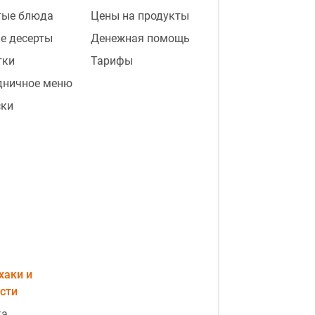
тые блюда
Цены на продукты
е десерты
Денежная помощь
тки
Тарифы
дничное меню
ски
хаки и
сти
ка