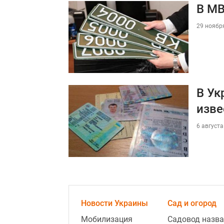
В МВ
29 ноября
В Ук
изве
6 августа
Новости Украины
Сад и огород
Мобилизация
Садовод назва