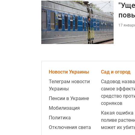
"Уще
повы
17 января
Новости Украины
Сад и огород
Телеграм новости
Садовод назва
Украины
самое эффект
средство прот
Пенсии в Украине
сорняков
Мобилизация
Какая ошибка 
Политика
поливе растен
Отключения света
может их убит