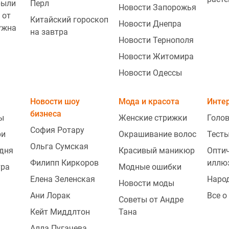
рыли
Перл
Новости Запорожья
 от
Китайский гороскоп
Новости Днепра
ужна
на завтра
Новости Тернополя
Новости Житомира
Новости Одессы
Новости шоу
Мода и красота
Инте
бизнеса
ы
Женские стрижки
Голо
София Ротару
ри
Окрашивание волос
Тесты
Ольга Сумская
одня
Красивый маникюр
Опти
Филипп Киркоров
иллю
тра
Модные ошибки
Елена Зеленская
Наро
Новости моды
Ани Лорак
Все о
Советы от Андре
Кейт Миддлтон
Тана
Алла Пугачева