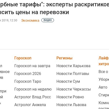
рбные тарифы": эксперты раскритико
сить цены на перевозки
видео
Экономика
 2019, 12:30
Гороскоп
Регионы
Лайф
хитро
л
Гороскоп на завтра
Новости Харькова
ивное
Все о
Гороскоп 2026
Новости Полтавы
ив
Убор
Гороскоп Таро
Новости Сум
Авто
Гороскоп на неделю
Новости Черкассы
при
Стир
ий
Астролог Влад Росс
Новости Ровно
ь
Комн
Астролог Анжела
Новости Львова
расте