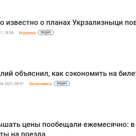
о известно о планах Укрзализныци по
видео
Украина
1, 18:26
лий объяснил, как сэкономить на биле
видео
Экономика
я 2021, 08:01
шать цены пообещали ежемесячно: в
ты на поезда