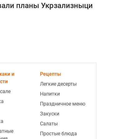
вали планы Укрзализныци
хаки и
Рецепты
сти
Легкие десерты
 сале
Напитки
ка
Праздничное меню
Закуски
ка
Салаты
атные
Простые блюда
ния