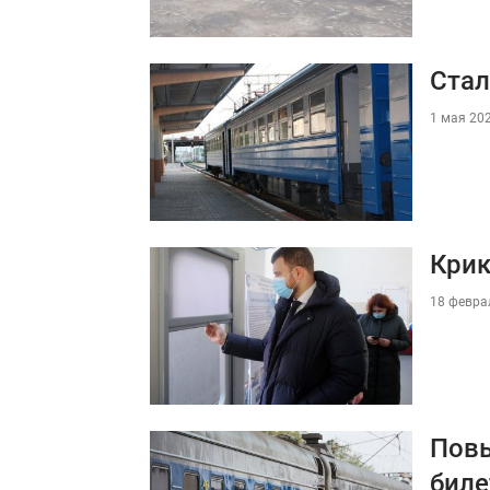
Стал
1 мая 202
Крик
18 феврал
Повы
биле