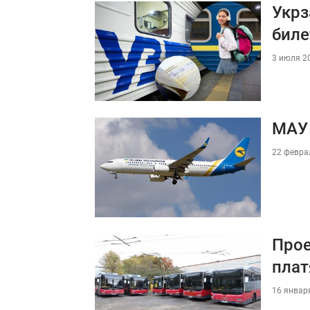
Укрз
биле
3 июля 20
МАУ 
22 феврал
Прое
плат
16 января