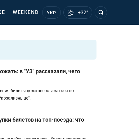
ОЕ
WEEKEND
+32°
УКР
жать: в "УЗ" рассказали, чего
ения билеты должны оставаться по
Укрзализныце".
упки билетов на топ-поезда: что