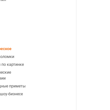
ресное
воломки
 по картинке
ческие
зии
дные приметы
 шоу-бизнесе