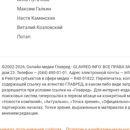
Максим Галкин
Настя Каменских
Виталий Козловский
Потап
©2002-2026, Онлайн-медиа Главред - GLAVRED.INFO. ВСЕ ПРАВА ЗА
дом 23. Телефон — (044) 490-01-01. Адрес электронной почты — in
в Реестре cубъектов в сфере медиа — R40-01822.
Перепечатка, ко
содержащей ссылку на агенство ГЛАВРЕД, в каком-либо виде зап
разрешается при условии ссылки на «Главред». Для интернет-изд
поисковых систем, гиперссылка в первом абзаце на конкретный 
«Новости компаний», «Актуально», «Точка зрения», «Официально
партнерских началах. Точки зрения, выраженные в материалах в р
мнением редакции.
равила пользования сайтом
Политика конфиденциально