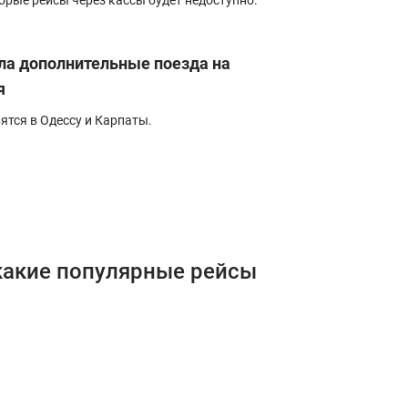
орые рейсы через кассы будет недоступно.
ла дополнительные поезда на
я
тся в Одессу и Карпаты.
какие популярные рейсы