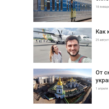
18 января
Как 
25 август
От с
укра
1 апреля 