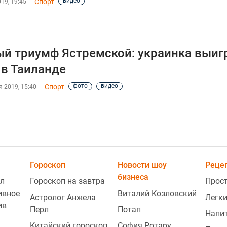
видео
Спорт
19, 19:45
й триумф Ястремской: украинка выиг
в Таиланде
фото
видео
Спорт
 2019, 15:40
Гороскоп
Новости шоу
Реце
бизнеса
л
Гороскоп на завтра
Прос
ивное
Виталий Козловский
Астролог Анжела
Легки
ив
Перл
Потап
Напи
Китайский гороскоп
София Ротару