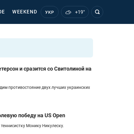
ОЕ
WEEKEND
+19°
УКР
терсон и сразится со Свитолиной на
идим противостояние двух лучших украинских
левую победу на US Open
теннисистку Монику Никулеску.