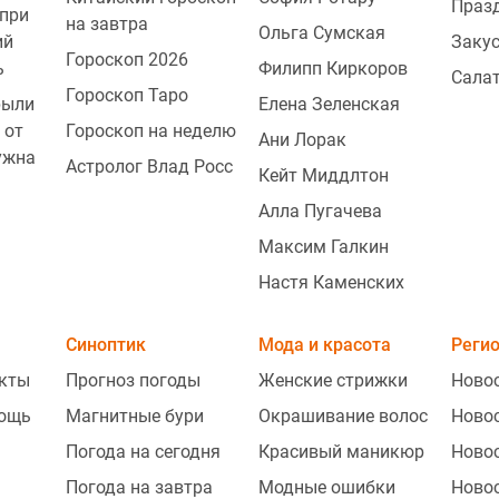
Праз
при
на завтра
Ольга Сумская
ий
Заку
Гороскоп 2026
ь
Филипп Киркоров
Сала
Гороскоп Таро
рыли
Елена Зеленская
 от
Гороскоп на неделю
Ани Лорак
ужна
Астролог Влад Росс
Кейт Миддлтон
Алла Пугачева
Максим Галкин
Настя Каменских
Синоптик
Мода и красота
Реги
укты
Прогноз погоды
Женские стрижки
Ново
ощь
Магнитные бури
Окрашивание волос
Ново
Погода на сегодня
Красивый маникюр
Ново
Погода на завтра
Модные ошибки
Ново