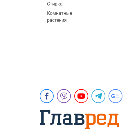
Стирка
Комнатные
растения