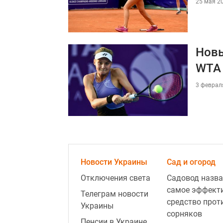
25 мая 20
Новы
WTA 
3 февраля
Новости Украины
Сад и огород
Отключения света
Садовод назва
самое эффект
Телеграм новости
средство прот
Украины
сорняков
Пенсии в Украине