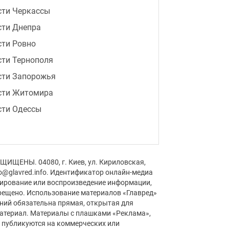
сти Черкассы
сти Днепра
сти Ровно
ти Тернополя
сти Запорожья
сти Житомира
сти Одессы
ЩИЩЕНЫ. 04080, г. Киев, ул. Кириловская,
fo@glavred.info. Идентификатор онлайн-медиа
пирование или воспроизведение информации,
рещено. Использование материалов «Главред»
аний обязательна прямая, открытая для
материал. Материалы с плашками «Реклама»,
» публикуются на коммерческих или