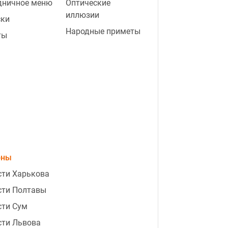
дничное меню
Оптические
иллюзии
ски
Народные приметы
ты
оны
сти Харькова
сти Полтавы
сти Сум
сти Львова