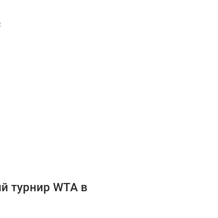
с
й турнир WTA в