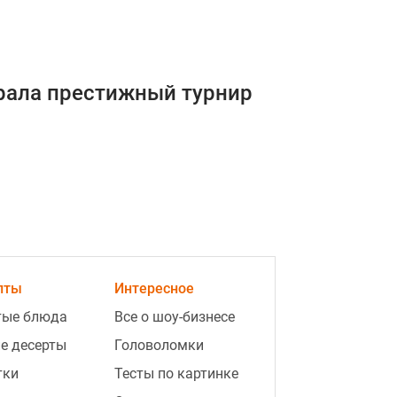
рала престижный турнир
пты
Интересное
тые блюда
Все о шоу-бизнесе
е десерты
Головоломки
тки
Тесты по картинке