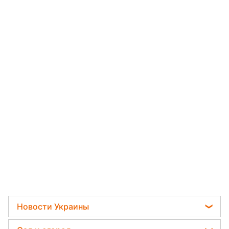
Новости Украины
Телеграм новости Украины