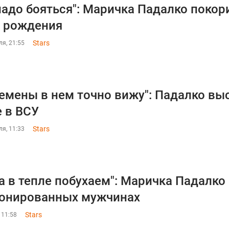
надо бояться": Маричка Падалко покор
 рождения
Stars
я, 21:55
емены в нем точно вижу": Падалко вы
 в ВСУ
Stars
я, 11:33
а в тепле побухаем": Маричка Падалко
онированных мужчинах
Stars
 11:58