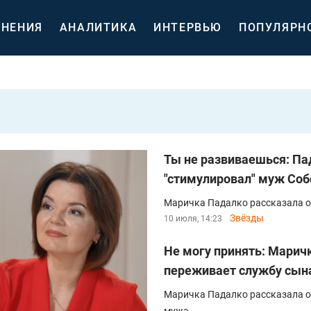
НЕНИЯ
АНАЛИТИКА
ИНТЕРВЬЮ
ПОПУЛЯРН
Ты не развиваешься: Пад
"стимулировал" муж Соб
Маричка Падалко рассказала о 
Звёзды
10 июля, 14:23
Не могу принять: Маричк
переживает службу сына
Маричка Падалко рассказала о 