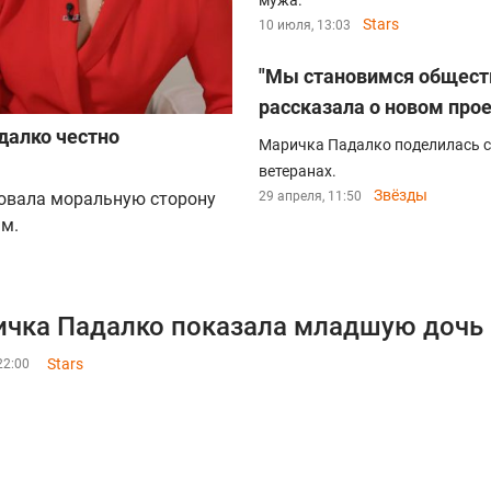
мужа.
Stars
10 июля, 13:03
"Мы становимся обществ
рассказала о новом про
далко честно
Маричка Падалко поделилась с
м
ветеранах.
Звёзды
овала моральную сторону
29 апреля, 11:50
ым.
чка Падалко показала младшую дочь и
Stars
22:00