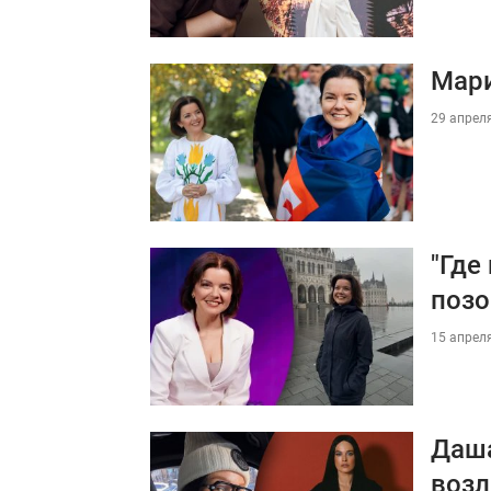
Мари
29 апреля
"Где
позо
15 апреля
Даша
воз