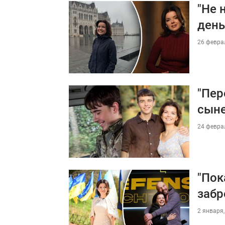
"Не 
день
26 феврал
"Пер
сыне
24 феврал
"Пок
забр
2 января,