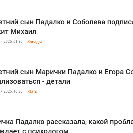
етний сын Падалко и Соболева подписа
ит Михаил
Звёзды
я 2025, 01:30
етний сын Марички Падалко и Егора С
лизоваться - детали
Stars
я 2025, 10:30
чка Падалко рассказала, какой пробл
ждает с психологом