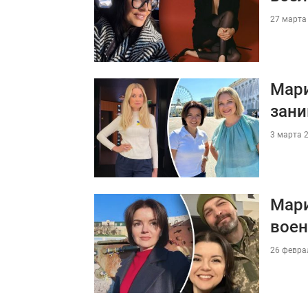
27 марта 
Мари
зани
3 марта 2
Мари
воен
26 феврал