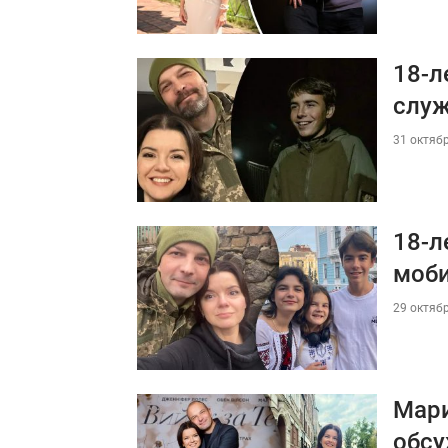
18-л
служ
31 октябр
18-л
моби
29 октябр
Мари
обсу