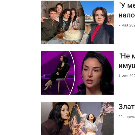
"У м
нало
7 мая 202
"Не 
иму
1 мая 202
Злат
30 апреля