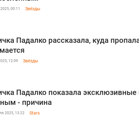
Звёзды
2025, 00:11
чка Падалко рассказала, куда пропала
мается
Звёзды
025, 12:09
чка Падалко показала эксклюзивные
ным - причина
Stars
я 2025, 13:22