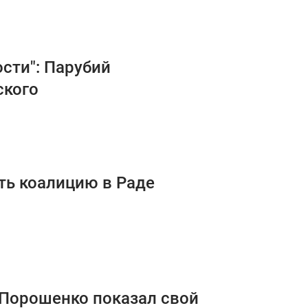
сти": Парубий
ского
ть коалицию в Раде
 Порошенко показал свой