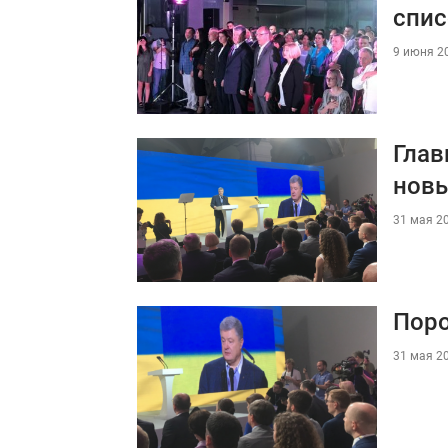
спис
9 июня 20
Глав
новы
31 мая 20
Поро
31 мая 20