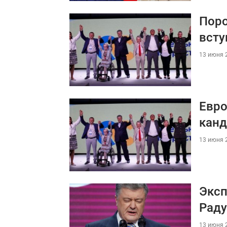
Поро
всту
13 июня 2
Евро
канд
13 июня 2
Эксп
Раду
13 июня 2