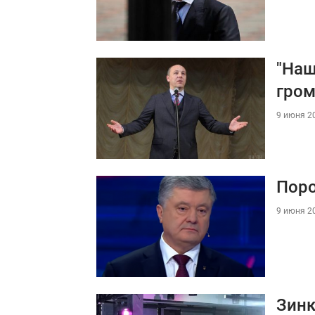
"Наш
гром
9 июня 20
Поро
9 июня 20
Зинк