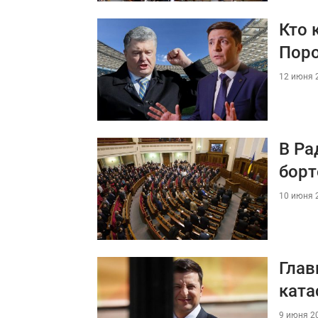
Кто 
Поро
12 июня 2
В Ра
бор
10 июня 2
Глав
ката
9 июня 20