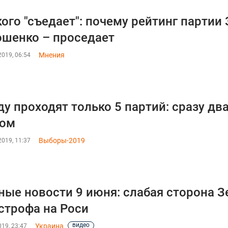
кого "съедает": почему рейтинг партии 
шенко – проседает
Мнения
019, 06:54
ду проходят только 5 партий: сразу дв
том
Выборы-2019
019, 11:37
ные новости 9 июня: слабая сторона З
строфа на Роси
видео
Украина
19, 23:47