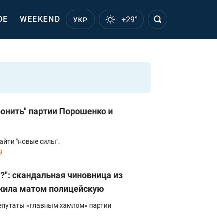
ОЕ
WEEKEND
+29°
УКР
ронить" партии Порошенко и
зайти "новые силы".
9
я?": скандальная чиновница из
жила матом полицейскую
епутаты «главным хамлом» партии