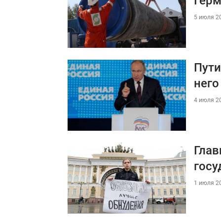
Герм
5 июля 20
Пути
него
4 июля 20
Глав
госу
1 июля 20