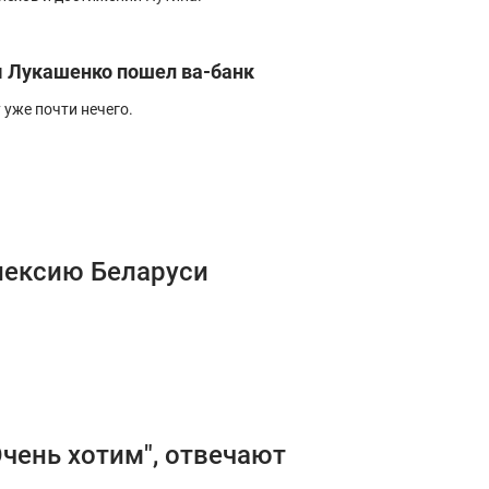
м Лукашенко пошел ва-банк
 уже почти нечего.
нексию Беларуси
Очень хотим", отвечают