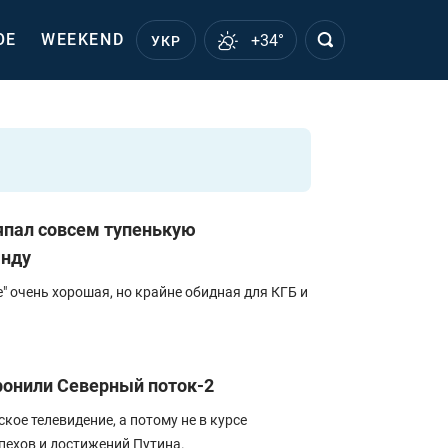
ОЕ
WEEKEND
+34°
УКР
ряпал совсем тупенькую
анду
" очень хорошая, но крайне обидная для КГБ и
ронили Северный поток-2
ое телевидение, а потому не в курсе
пехов и достижений Путина.