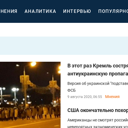
НЕНИЯ
АНАЛИТИКА
ИНТЕРВЬЮ
ПОПУЛЯРН
В этот раз Кремль сост
антиукраинскую пропаг
Версия об украинской "подставе
ФСБ
Мнения
9 августа 2020, 06:55
США окончательно похо
Американцы не смотрят российск
невероятных экономических ус