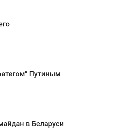
его
ратегом" Путиным
 майдан в Беларуси