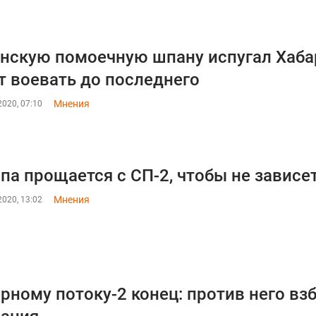
нскую помоечную шпану испугал Хабар
т воевать до последнего
Мнения
020, 07:10
па прощается с СП-2, чтобы не зависе
Мнения
020, 13:02
рному потоку-2 конец: против него вз