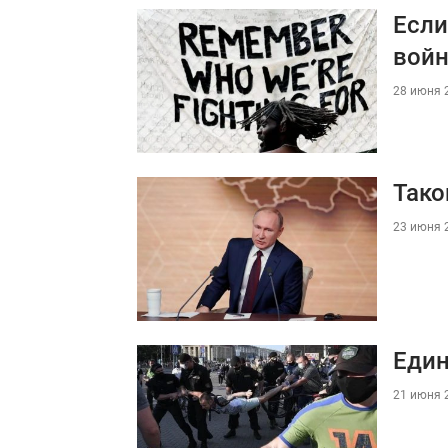
Если
вой
28 июня 2
Тако
23 июня 2
Един
21 июня 2