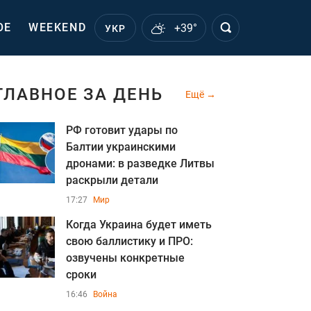
ОЕ
WEEKEND
+39°
УКР
ГЛАВНОЕ ЗА ДЕНЬ
Ещё
РФ готовит удары по
Балтии украинскими
дронами: в разведке Литвы
раскрыли детали
17:27
Мир
Когда Украина будет иметь
свою баллистику и ПРО:
озвучены конкретные
сроки
16:46
Война