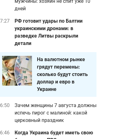
мужчины: хозяин не спит уже 10
дней
7:27
РФ готовит удары по Балтии
украинскими дронами: в
разведке Литвы раскрыли
детали
На валютном рынке
грядут перемены:
сколько будут стоить
доллар и евро в
Украине
6:50
Зачем женщины 7 августа должны
испечь пирог с малиной: какой
церковный праздник
6:46
Когда Украина будет иметь свою