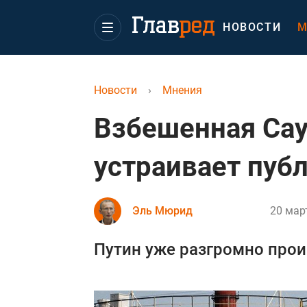
НОВОСТИ
М
Новости
›
Мнения
Взбешенная Сау
устраивает пуб
Эль Мюрид
20 март
Путин уже разгромно прои