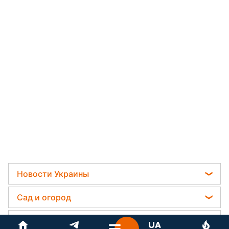
Новости Украины
Мобилизация
Сад и огород
Политика
Садовод назвал самое эффективное средство
Гороскоп
Отключения света