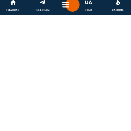
18 декабря 2021, 13:07
Украина
ГЛАВНАЯ
TELEGRAM
ЯЗЫК
ВАЖНОЕ
Нужно ли пить витамины в таблетках - ответ
доктора Комаровского
18 декабря 2021, 01:16
Новости