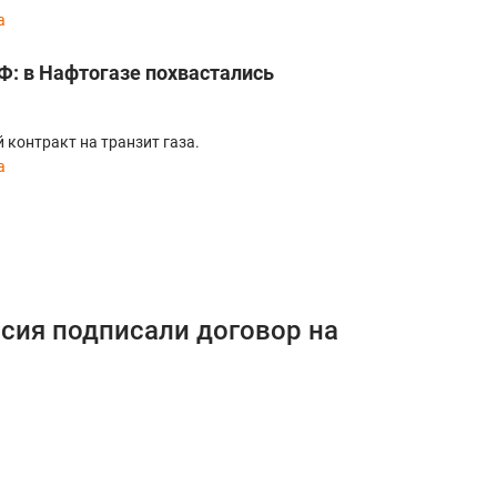
а
Ф: в Нафтогазе похвастались
 контракт на транзит газа.
а
ссия подписали договор на