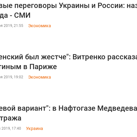
вые переговоры Украины и России: на
да - СМИ
Экономика
я 2019, 21:55
енский был жестче": Витренко рассказ
тиным в Париже
Экономика
я 2019, 19:02
евой вариант": в Нафтогазе Медведев
итража
Украина
 2019, 17:40