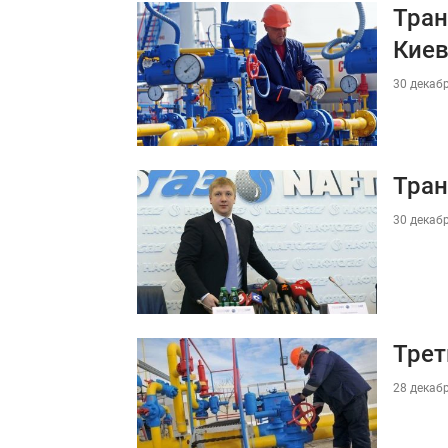
Тран
Кие
30 декабр
Тран
30 декабр
Трет
28 декабр