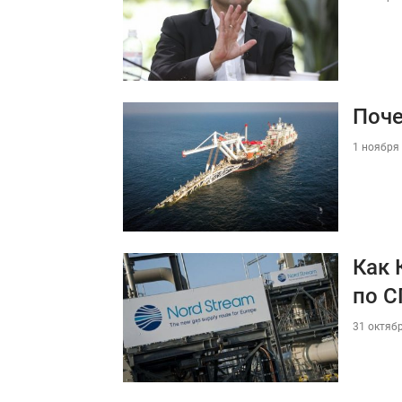
Поче
1 ноября 
Как 
по С
31 октябр