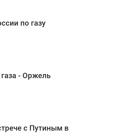
оссии по газу
 газа - Оржель
стрече с Путиным в