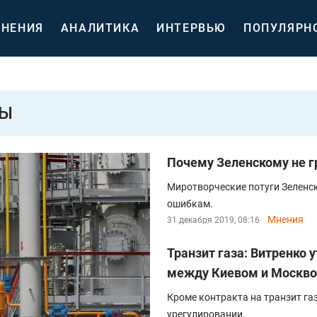
НЕНИЯ
АНАЛИТИКА
ИНТЕРВЬЮ
ПОПУЛЯРН
РЫ
Почему Зеленскому не г
Миротворческие потуги Зеленск
ошибкам.
Мнения
31 декабря 2019, 08:16
Транзит газа: Витренко 
между Киевом и Москво
Кроме контракта на транзит га
урегулировании.