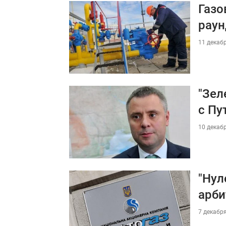
Газо
раун
11 декабр
"Зел
с Пу
10 декабр
"Нул
арб
7 декабря